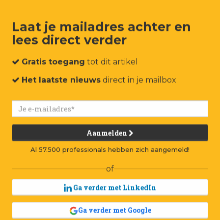
BCC onder Bramer: vijf mijlpalen
Laat je mailadres achter en
lees direct verder
Gratis toegang
tot dit artikel
BCC ond
Het laatste nieuws
direct in je mailbox
mijlpal
N
a pre
Aanmelden
af al
Al 57.500 professionals hebben zich aangemeld!
maakt
of
grote verander
Ga verder met LinkedIn