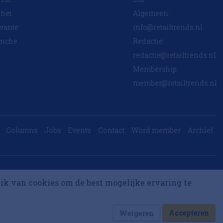
 het
Algemeen:
evante
info@retailtrends.nl
anche.
Redactie:
redactie@retailtrends.nl
Membership:
member@retailtrends.nl
Columns
Jobs
Events
Contact
Word member
Archief
Website is powered by
ik van cookies om de best mogelijke ervaring te
Accepteren
Weigeren