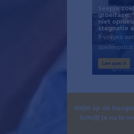
Seepje zoe
groeifase: 
niet opnie
stagnatie 
5 vragen aa
medeopricht
Gabriëlse ov
Lees meer
van de afgel
6 min
de nieuwe k
ambities vo
toekomst va
Altijd op de hoogte
Schrijf je nu in 