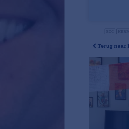
BCC
HER
Terug naar 