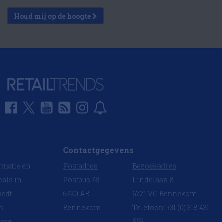
Houd mij op de hoogte
Contactgegevens
rmatie en
Postadres
Bezoekadres
nals in
Postbus 78
Lindelaan 8
iedt
6720 AB
6721 VC Bennekom
en
Bennekom
Telefoon: +31 (0) 318 431
erse
553