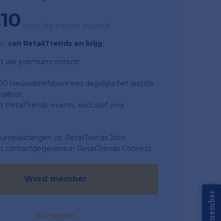
10
voor de eerste maand
er
van RetailTrends en krijg
;
t alle premiumcontent;
500 nieuwsbriefabonnees dagelijks het laatste
ailbox;
 RetailTrends-events, exclusief voor
tureplaatsingen op RetailTrends Jobs;
t contactgegevens in RetailTrends Connect.
Word member
Word member
Inloggen