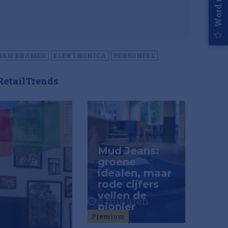
MAN BRAMER
ELEKTRONICA
PERSONEEL
RetailTrends
Mud Jeans:
groene
idealen, maar
rode cijfers
vellen de
5 minuten
pionier
Premium