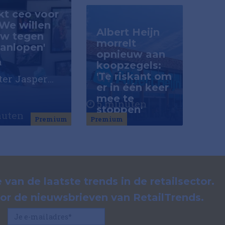
kt ceo voor
'We willen
Albert Heijn
uw tegen
morrelt
aanlopen'
opnieuw aan
n
koopzegels:
'Te riskant om
er Jasper
er in één keer
er de lessen
mee te
5 minuten
stoppen'
open jaren,
uten
Premium
Premium
oers en de
or de
n Seepje.
 van de laatste trends in de retailsector.
voor de nieuwsbrieven van RetailTrends.