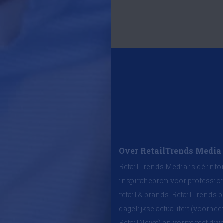
Over RetailTrends Media
RetailTrends Media is dé info
inspiratiebron voor professio
retail & brands. RetailTrends b
dagelijkse actualiteit (voorhe
RetailNews) en vormt met div