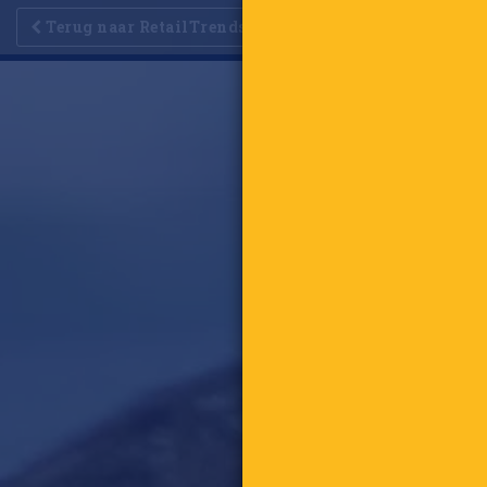
Terug naar RetailTrends