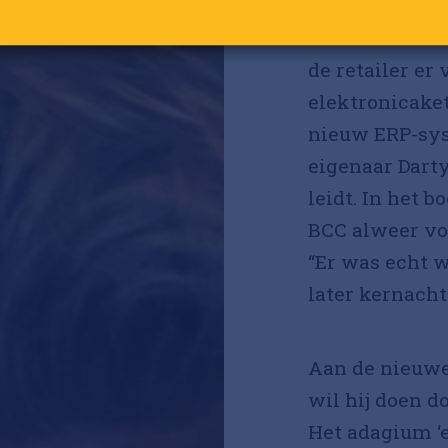
De nieuwe strate
Ga verder met Google
Als Bramer in 
de retailer er
elektronicake
nieuw ERP-sys
eigenaar Darty
leidt. In het 
BCC alweer voor
“Er was echt w
later kernachti
Aan de nieuwe 
wil hij doen d
Het adagium ‘e