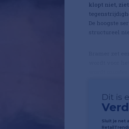
klopt niet, zie
tegenstrijdigh
De hoogste ser
structureel nie
Bramer zet een
wordt voor het
wordt minder b
Dit is
Verd
Sluit je net 
RetailTrend