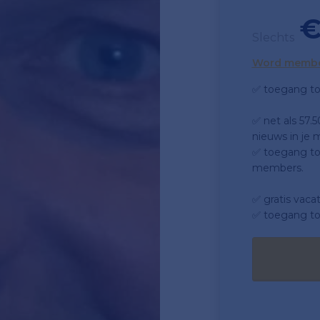
€
Slechts
Word memb
✅ toegang to
✅ net als 57.
nieuws in je m
✅ toegang tot
members.
✅ gratis vaca
✅ toegang to