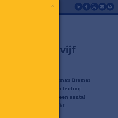
×
er Bramer: vijf
en
cies vijf jaar zwaait Herman Bramer
s ceo van BCC. Onder zijn leiding
e de elektronicaketen een aantal
ingen door. Een overzicht.