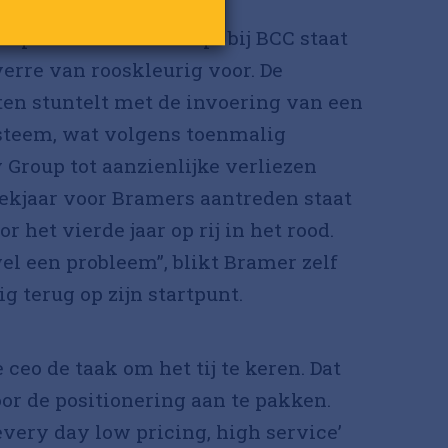
gie
september 2016 instapt bij BCC staat
 verre van rooskleurig voor. De
ten stuntelt met de invoering van een
teem, wat volgens toenmalig
 Group tot aanzienlijke verliezen
boekjaar voor Bramers aantreden staat
 het vierde jaar op rij in het rood.
el een probleem”, blikt Bramer zelf
g terug op zijn startpunt.
ceo de taak om het tij te keren. Dat
oor de positionering aan te pakken.
very day low pricing, high service’