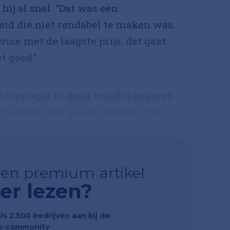
t hij al snel. “Dat was een
eid die niet rendabel te maken was.
vice met de laagste prijs, dat gaat
t goed.”
 strategie in gang waarbij gekozen
 tweede deel van de slogan. Prijs
elangrijk en met service en...
 een premium artikel
er lezen?
als 2.500 bedrijven aan bij de
s-community