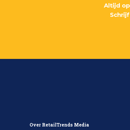
Altijd o
Schrij
Over RetailTrends Media