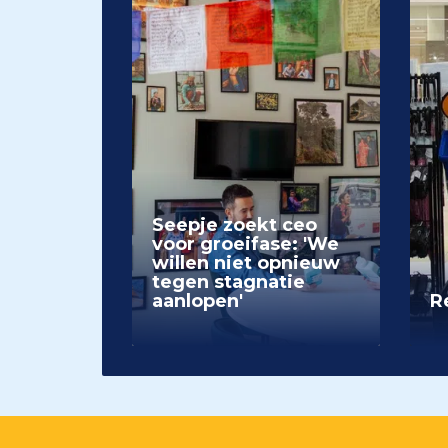
Seepje zoekt ceo
voor groeifase: 'We
willen niet opnieuw
tegen stagnatie
aanlopen'
Re