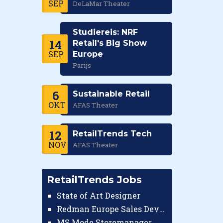
SEP
DeLaMar Theater
Studiereis: NRF
14
Retail's Big Show
SEP
Europe
Parijs
6
Sustainable Retail
OKT
AFAS Theater
12
RetailTrends Tech
NOV
AFAS Theater
RetailTrends Jobs
State of Art Designer
Redman Europe Sales Developer (Europe)
MS Mode Storemanager