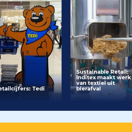
Sustainable Retail:
Inditex maakt werk
van textiel uit
tailcijfers: Tedi
bierafval