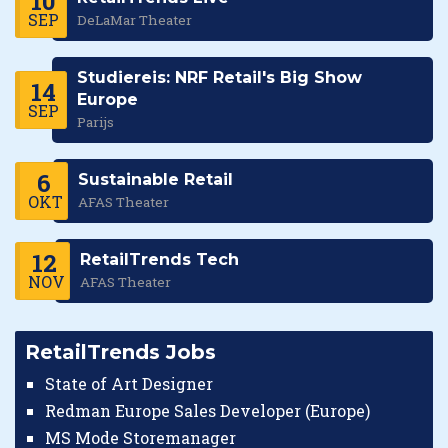
10
SEP
DeLaMar Theater
Studiereis: NRF Retail's Big Show
14
Europe
SEP
Parijs
6
Sustainable Retail
OKT
AFAS Theater
12
RetailTrends Tech
NOV
AFAS Theater
RetailTrends Jobs
State of Art Designer
Redman Europe Sales Developer (Europe)
MS Mode Storemanager