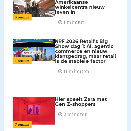
Amerikaanse
winkelcentra nieuw
leven in
Premium
1 minuut
NRF 2026 Retail's Big
Show dag 1: AI, agentic
commerce en nieuw
klantgedrag, maar retail
is de stabiele factor
Premium
11 minuten
Hier speelt Zara met
Gen Z-shoppers
2 minuten
Premium