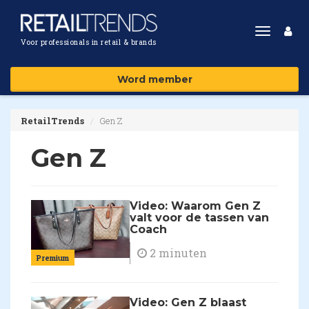
Toggle
Voor professionals in retail & brands
navigat
Word member
RetailTrends
Gen Z
Gen Z
Video: Waarom Gen Z
valt voor de tassen van
Coach
2 minuten
Premium
Video: Gen Z blaast