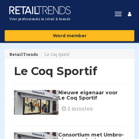
Toggle
Voor professionals in retail & brands
navigat
Word member
RetailTrends
Le Coq Sportif
Le Coq Sportif
Nieuwe eigenaar voor
Le Coq Sportif
2 minuten
Consortium met Umbro-