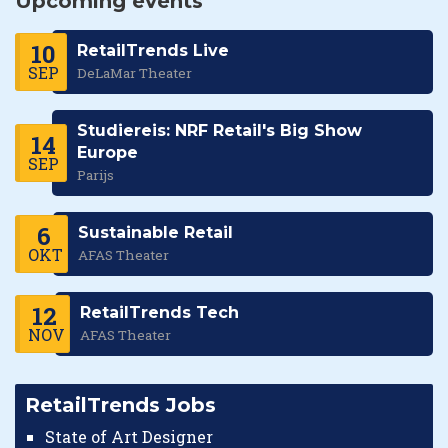
Upcoming events
10
RetailTrends Live
SEP
DeLaMar Theater
Studiereis: NRF Retail's Big Show
14
Europe
SEP
Parijs
6
Sustainable Retail
OKT
AFAS Theater
12
RetailTrends Tech
NOV
AFAS Theater
RetailTrends Jobs
State of Art Designer