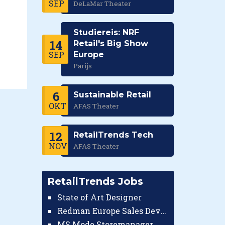
SEP
DeLaMar Theater
Studiereis: NRF
14
Retail's Big Show
SEP
Europe
Parijs
6
Sustainable Retail
OKT
AFAS Theater
12
RetailTrends Tech
NOV
AFAS Theater
RetailTrends Jobs
State of Art Designer
Redman Europe Sales Developer (Europe)
MS Mode Storemanager