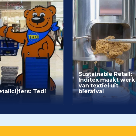
Sustainable Retail:
Inditex maakt werk
van textiel uit
tailcijfers: Tedi
bierafval