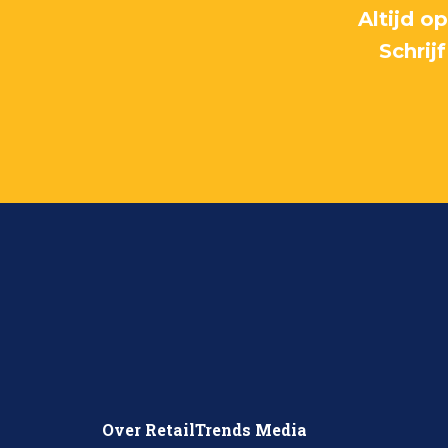
Altijd o
Schrij
Over RetailTrends Media