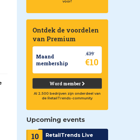
voor!
Ontdek de voordelen
van Premium
€39
Maand
€10
membership
e
Word member
Al 2.500 bedrijven zijn onderdeel van
de RetailTrends-community
Upcoming events
10
RetailTrends Live