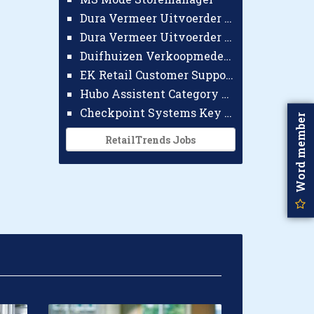
Dura Vermeer Uitvoerder GWW Amsterdam
Dura Vermeer Uitvoerder Civiel Nijmegen
Duifhuizen Verkoopmedewerker Ridderkerk
EK Retail Customer Support Omnichannel
Hubo Assistent Category Manager
Checkpoint Systems Key Accountmanager Benelux
Word member
RetailTrends Jobs