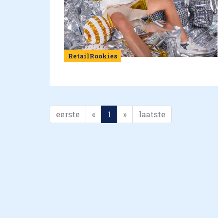
RetailRookies
eerste
«
1
»
laatste