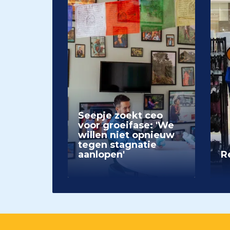
Seepje zoekt ceo
voor groeifase: 'We
willen niet opnieuw
tegen stagnatie
aanlopen'
Re