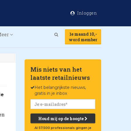
Inloggen
Meer
1e maand 10,-
Search
word member
Mis niets van het
laatste retailnieuws
Het belangrijkste nieuws,
gratis in je inbox
de
en
Houd mij op de hoogte
Al 57.500 professionals gingen je