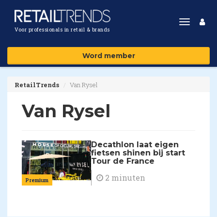
Toggle
Voor professionals in retail & brands
navigat
Word member
RetailTrends
Van Rysel
Van Rysel
Decathlon laat eigen
fietsen shinen bij start
Tour de France
2 minuten
Premium