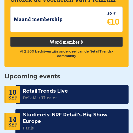
€39
€10
Maand membership
Word member
Al 2.500 bedrijven zijn onderdeel van de RetailTrends-
community
Upcoming events
10
RetailTrends Live
SEP
DeLaMar Theater
Studiereis: NRF Retail's Big Show
14
Europe
SEP
Parijs