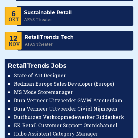
6
Sustainable Retail
OKT
AFAS Theater
12
RetailTrends Tech
NOV
AFAS Theater
RetailTrends Jobs
State of Art Designer
Redman Europe Sales Developer (Europe)
MS Mode Storemanager
Dura Vermeer Uitvoerder GWW Amsterdam
Dura Vermeer Uitvoerder Civiel Nijmegen
Duifhuizen Verkoopmedewerker Ridderkerk
EK Retail Customer Support Omnichannel
Hubo Assistent Category Manager