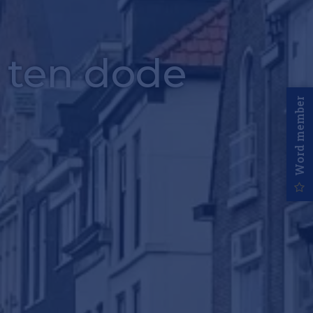
t ten dode
Word member