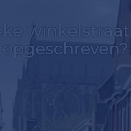
ieke winkelstraa
opgeschreven?