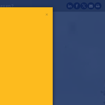
reven?
×