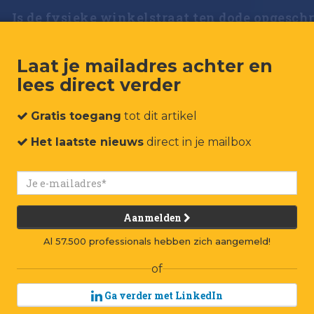
Is de fysieke winkelstraat ten dode opgesch
Laat je mailadres achter en
lees direct verder
Gratis toegang
tot dit artikel
Het laatste nieuws
direct in je mailbox
Aanmelden
Al 57.500 professionals hebben zich aangemeld!
of
Ga verder met LinkedIn