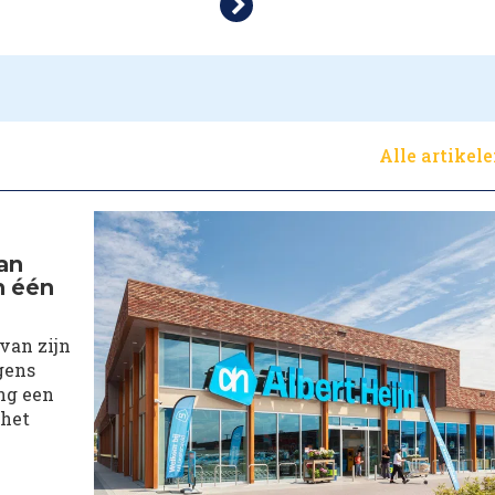
Alle artikel
an
n één
van zijn
gens
ng een
 het