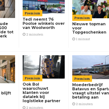
Premium
Premium
Tedi neemt 76
Poolse winkels over
Nude
Nieuwe topman
van Woolworth
 600
voor
ide tot
Topgeschenken
2 minuten
erk
1 minuut
Premium
Premium
Ook Bol
Moederbedrijf
waarschuwt
Batavus en Spart
klanten voor
vraagt uitstel va
blijft
datalek bij
betaling aan
logistieke partner
2 minuten
2 minuten