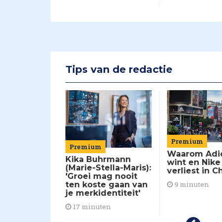
Tips van de redactie
Premium
Premium
Waarom Adi
Kika Buhrmann
chröder
wint en Nike
(Marie-Stella-Maris):
): 'Europa
verliest in C
'Groei mag nooit
eer
ten koste gaan van
9 minuten
en nodig
je merkidentiteit'
lando'
17 minuten
en