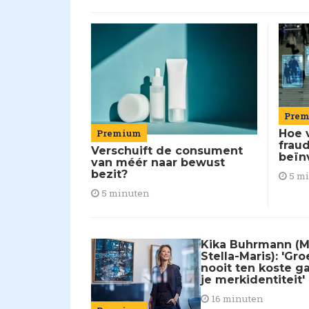
Pre
Premium
Hoe 
frau
Verschuift de consument
beïn
van méér naar bewust
bezit?
5 m
5 minuten
Kika Buhrmann (M
Stella-Maris): 'Gr
nooit ten koste g
je merkidentiteit'
16 minuten