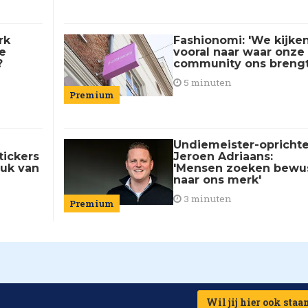
rk
Fashionomi: 'We kijke
e
vooral naar waar onze
?
community ons brengt
5 minuten
Premium
Undiemeister-oprichte
tickers
Jeroen Adriaans:
tuk van
'Mensen zoeken bewu
naar ons merk'
3 minuten
Premium
Wil jij hier ook staa