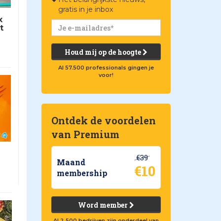
gratis in je inbox
x
t
Houd mij op de hoogte
Al 57.500 professionals gingen je
voor!
Ontdek de voordelen
van Premium
€39
Maand
€10
membership
Word member
Al 2.500 bedrijven zijn onderdeel van