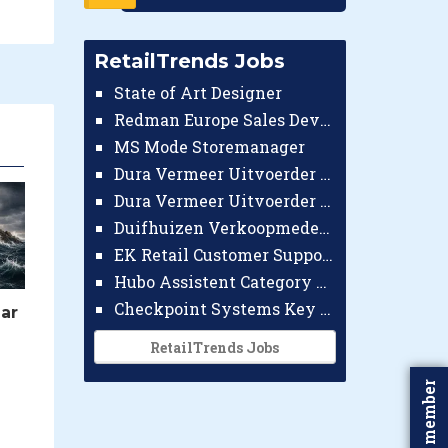
RetailTrends Jobs
State of Art Designer
Redman Europe Sales Developer (Europe)
MS Mode Storemanager
Dura Vermeer Uitvoerder GWW Amsterdam
Dura Vermeer Uitvoerder Civiel Nijmegen
Duifhuizen Verkoopmedewerker Ridderkerk
EK Retail Customer Support Omnichannel
Premium
Hubo Assistent Category Manager
Premium
Van hype naar
Checkpoint Systems Key Accountmanager Benelux
ar
houdbaar model: zo
Roland Palmer
werken
(Blokker): 'Alles wat
RetailTrends Jobs
retailabonnemente
we doen, moet
n wél
goed zijn'
Word member
8 minuten
7 minuten