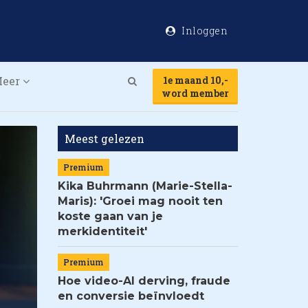
Inloggen
eer
1e maand 10,-
Search
word member
Meest gelezen
Premium
Kika Buhrmann (Marie-Stella-
Maris): 'Groei mag nooit ten
koste gaan van je
merkidentiteit'
Premium
Hoe video-AI derving, fraude
en conversie beïnvloedt