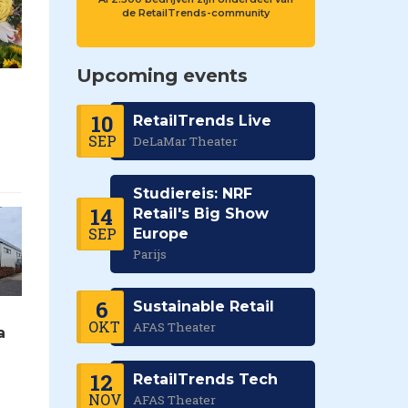
de RetailTrends-community
Upcoming events
10
RetailTrends Live
SEP
DeLaMar Theater
Studiereis: NRF
14
Retail's Big Show
SEP
Europe
Parijs
6
Sustainable Retail
OKT
AFAS Theater
a
n
12
RetailTrends Tech
NOV
AFAS Theater