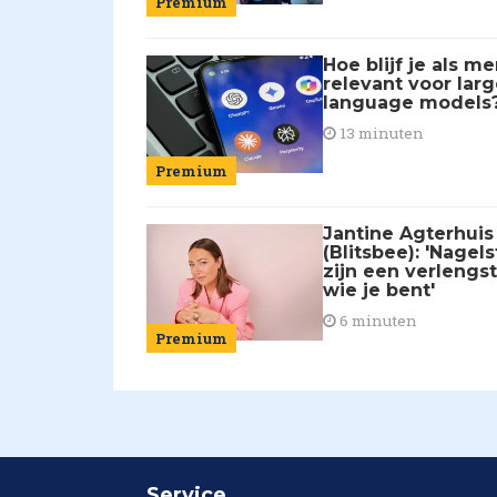
Premium
Hoe blijf je als me
relevant voor larg
language models
13 minuten
Premium
Jantine Agterhuis
(Blitsbee): 'Nagels
zijn een verlengs
wie je bent'
6 minuten
Premium
Service