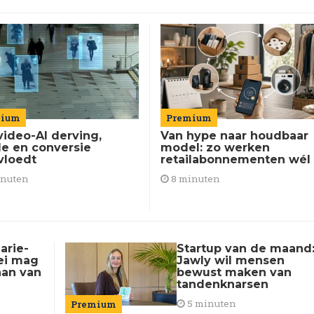
Premium
mium
Van hype naar houdbaar
video-AI derving,
model: zo werken
de en conversie
retailabonnementen wél
vloedt
8 minuten
inuten
arie-
Startup van de maand
oei mag
Jawly wil mensen
aan van
bewust maken van
tandenknarsen
5 minuten
Premium