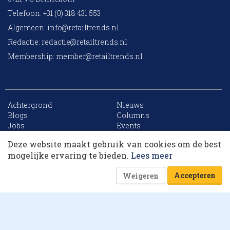
Telefoon: +31 (0) 318 431 553
Algemeen:
info@retailtrends.nl
Redactie:
redactie@retailtrends.nl
Membership:
member@retailtrends.nl
Achtergrond
Nieuws
10 collega’s
Blogs
Columns
Jobs
Events
Contact
Word member
Deze website maakt gebruik van cookies om de best
Archief
Sitemap
Korting op events
mogelijke ervaring te bieden.
Lees meer
Accepteren
Weigeren
Website is powered by