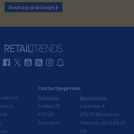
n loodzware
Houd mij op de hoogte
.
Contactgegevens
rmatie en
Postadres
Bezoekadres
nals in
Postbus 78
Lindelaan 8
iedt
6720 AB
6721 VC Bennekom
en
Bennekom
Telefoon: +31 (0) 318 431
erse
553