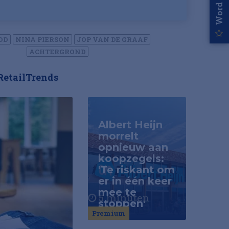
OD
NINA PIERSON
JOP VAN DE GRAAF
ACHTERGROND
RetailTrends
Albert Heijn
morrelt
opnieuw aan
koopzegels:
'Te riskant om
er in één keer
mee te
5 minuten
stoppen'
Premium