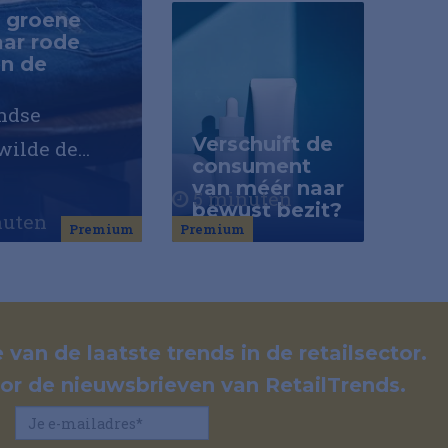
 groene
aar rode
en de
ndse
Verschuift de
wilde de
consument
rie van
van méér naar
5 minuten
bewust bezit?
hervormen
nuten
Premium
Premium
ng en
en profiel
ier die
 van de laatste trends in de retailsector.
voor de nieuwsbrieven van RetailTrends.
ing
an, maar