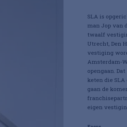
Ga verder met Google
SLA is opgeric
man Jop van d
twaalf vestig
Utrecht, Den 
vestiging wor
Amsterdam-Wes
opengaan. Dat 
keten die SLA 
gaan de komen
franchisepart
eigen vestigin
Focus