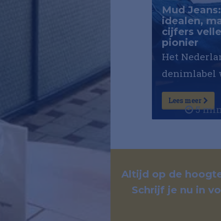
Mud Jeans:
idealen, m
cijfers vell
pionier
Het Nederla
denimlabel 
mode-indust
Lees meer
binnenuit 
5 mi
met recycli
leasejeans. E
van een pion
bewees dat
Altijd op de hoogte
Schrijf je nu in 
verduurzam
technisch k