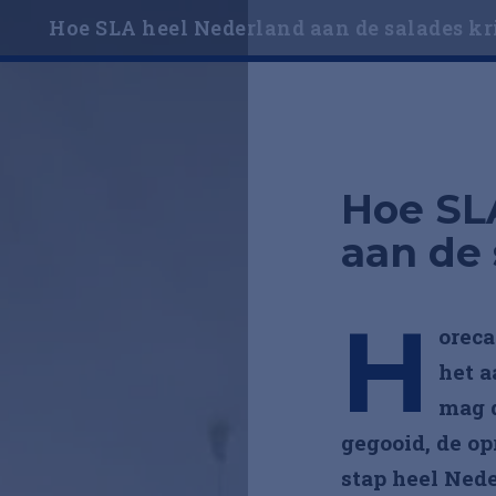
Hoe SLA heel Nederland aan de salades kr
Laat je mailadres achter en
lees direct verder
Gratis toegang
tot dit artikel
Hoe SL
Het laatste nieuws
direct in je mailbox
aan de 
H
oreca
Aanmelden
het a
Al 57.500 professionals hebben zich aangemeld!
mag d
of
gegooid, de op
Ga verder met LinkedIn
stap heel Nede