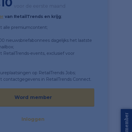
10
voor de eerste maand
er
van RetailTrends en krijg
;
t alle premiumcontent;
500 nieuwsbriefabonnees dagelijks het laatste
ailbox;
 RetailTrends-events, exclusief voor
tureplaatsingen op RetailTrends Jobs;
t contactgegevens in RetailTrends Connect.
Word member
Word member
Inloggen