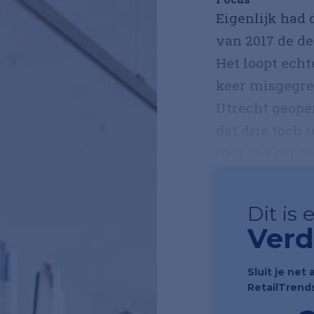
Eigenlijk had
van 2017 de de
Het loopt echt
keer misgegre
Utrecht geopen
dat drie toch 
met ons concep
Dit is
Verd
Sluit je net 
RetailTrend