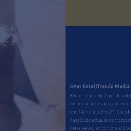
zakelijk ee
opgave blijft
Over RetailTrends Media
RetailTrends Media is dé info
inspiratiebron voor professio
retail & brands. RetailTrends b
dagelijkse actualiteit (voorhe
RetailNews) en vormt met div