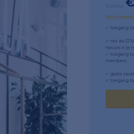
€
Slechts
Word memb
✅ toegang to
✅ net als 57.
nieuws in je m
✅ toegang tot
members.
✅ gratis vaca
✅ toegang to