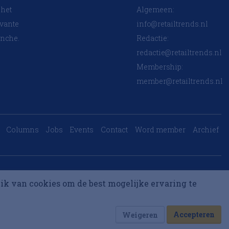
 het
Algemeen:
evante
info@retailtrends.nl
anche.
Redactie:
redactie@retailtrends.nl
Membership:
member@retailtrends.nl
Columns
Jobs
Events
Contact
Word member
Archief
Website is powered by
ik van cookies om de best mogelijke ervaring te
Accepteren
Weigeren