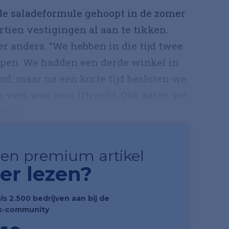
 de saladeformule gehoopt in de zomer
rtien vestigingen al aan te tikken.
er anders. “We hebben in die tijd twee
pen. We hadden een derde winkel in
d, maar na een korte tijd besloten we
te veel was voor Utrecht. Ook zaten we
t in...
 een premium artikel
er lezen?
als 2.500 bedrijven aan bij de
s-community