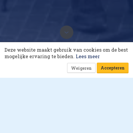
10 collega’s
28 oktober 2021 om 12:00
Deze website maakt gebruik van cookies om de best
Korting op events
mogelijke ervaring te bieden.
Lees meer
Laatst gewijzigd: 28 oktober 2021 om 14:26
Accepteren
Weigeren
7 minuten
Esther Schaap
Hoe Anne&Max actueel
blijft in de hoofden van
mensen