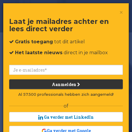
Hoe Anne&Max actueel blijft in de
×
hoofden van mensen
Laat je mailadres achter en
lees direct verder
Gratis toegang
tot dit artikel
Het laatste nieuws
direct in je mailbox
Aanmelden
Al 57.500 professionals hebben zich aangemeld!
of
Ga verder met LinkedIn
Ga verder met Google