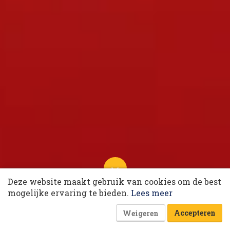
10 collega’s
Deze website maakt gebruik van cookies om de best
Korting op events
Wil de digitale leider opstaan?
mogelijke ervaring te bieden.
Lees meer
19 november 2020 om 10:19
16 minuten
Accepteren
Weigeren
Amnon Vogel
Robert Larsen