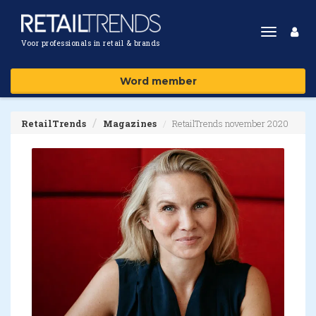
Toggle
Voor professionals in retail & brands
navigat
Word member
RetailTrends
Magazines
RetailTrends november 2020