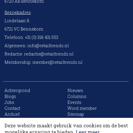
6720 AB Bennekom
Bezoekadres
Lindelaan 8
6721 VC Bennekom
Telefoon: +31 (0) 318 431 553
Algemeen:
info@retailtrends.nl
Redactie:
redactie@retailtrends.nl
Membership:
member@retailtrends.nl
Achtergrond
Nieuws
Blogs
Columns
Jobs
Events
10 collega’s
Contact
Word member
Archief
Sitemap
Deze website maakt gebruik van cookies om de best
Korting op events
mogelijke ervaring te bieden.
Lees meer