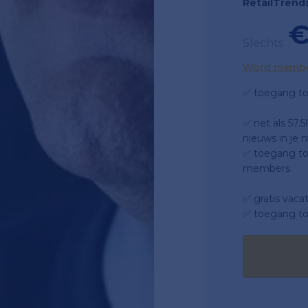
RetailTrend
€
Slechts
Word memb
✅ toegang to
✅ net als 57.
nieuws in je m
✅ toegang tot
members.
✅ gratis vaca
✅ toegang to