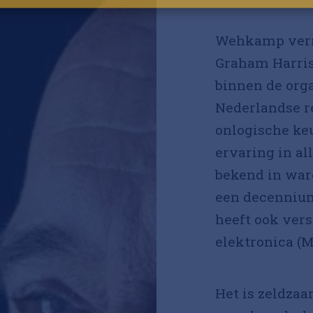
Ga verder met Google
Wehkamp verra
Graham Harris
binnen de org
Nederlandse re
onlogische keu
ervaring in all
bekend in ware
een decennium
heeft ook vers
elektronica (M
Het is zeldza