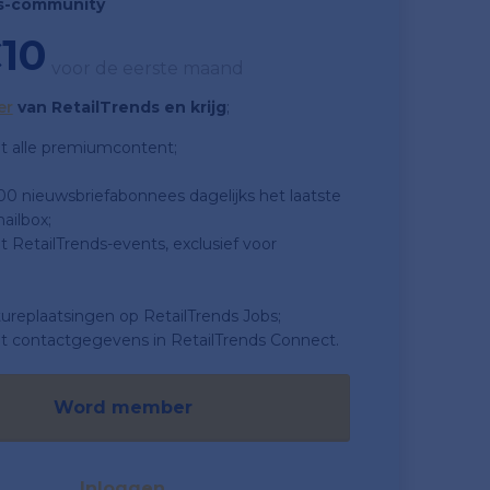
s-community
10
voor de eerste maand
er
van RetailTrends en krijg
;
t alle premiumcontent;
500 nieuwsbriefabonnees dagelijks het laatste
ailbox;
 RetailTrends-events, exclusief voor
tureplaatsingen op RetailTrends Jobs;
t contactgegevens in RetailTrends Connect.
Word member
Inloggen