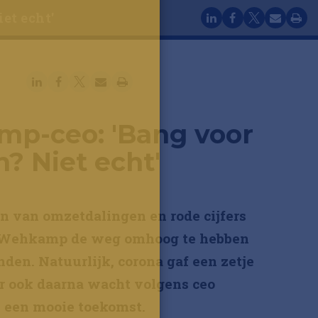
et echt'
×
p-ceo: 'Bang voor
? Niet echt'
en van omzetdalingen en rode cijfers
t Wehkamp de weg omhoog te hebben
den. Natuurlijk, corona gaf een zetje
ar ook daarna wacht volgens ceo
 een mooie toekomst.