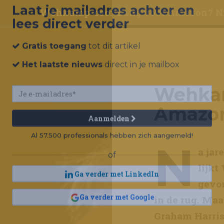
Wehkamp-ceo: 'Bang voor Amazon? Ni
Laat je mailadres achter en
lees direct verder
Gratis toegang
tot dit artikel
Wehkam
Het laatste nieuws
direct in je mailbox
Amazon
N
a jar
Aanmelden
lijk
Al 57.500 professionals hebben zich aangemeld!
gevon
of
in de rug. Ma
Ga verder met LinkedIn
Graham Harris