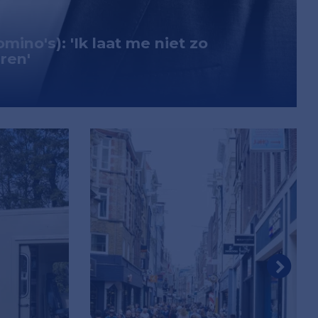
ino's): 'Ik laat me niet zo
ren'