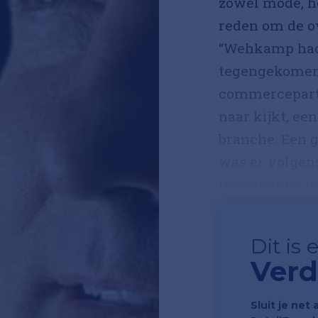
zowel mode, ho
reden om de ov
“Wehkamp had 
tegengekomen.
commercepartij
naar kijkt, ee
branche. Een g
was er volgen
Desondanks he
Dit is
Verd
Sluit je net 