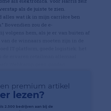
me als elektronica. Voor Harris zelf
erstap als de juiste te zien.
alles wat ik in mijn carrière ben
” Bovendien zou de e-
 volgens hem, als je er van buiten af
n van de winnaars moeten zijn in de
oed IT-platform, goede logistiek: het
s de ervaren retailman allemaal.
eft Wehkamp geen gouden...
 een premium artikel
er lezen?
als 2.500 bedrijven aan bij de