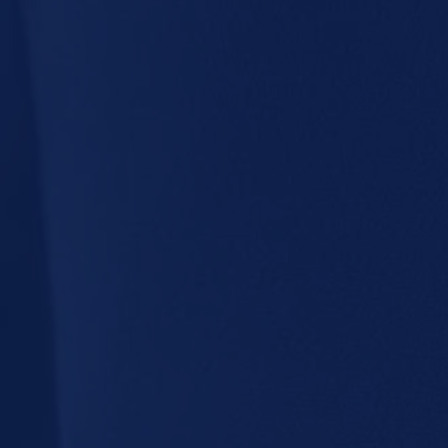
Selfie Jeremiah
Zo 
Albinus (fonQ)
waa
8 april 2021 om 05:40
1 ap