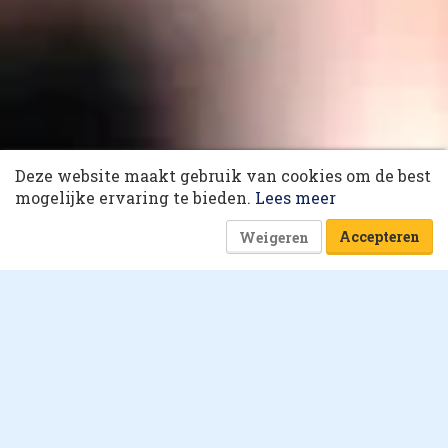
10 collega’s
Deze website maakt gebruik van cookies om de best
Korting op events
The lifeline of commerce
mogelijke ervaring te bieden.
Lees meer
Accepteren
Weigeren
3 oktober 2022 om 06:40
4 minuten
The persuit of customer
nirvana