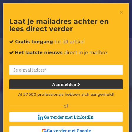
Fans Love Brands: wat oude rotten
×
kunnen leren van deze jonge
honden
Laat je mailadres achter en
lees direct verder
Gratis toegang
tot dit artikel
Het laatste nieuws
direct in je mailbox
Aanmelden
Al 57.500 professionals hebben zich aangemeld!
of
Ga verder met LinkedIn
Ga verder met Google