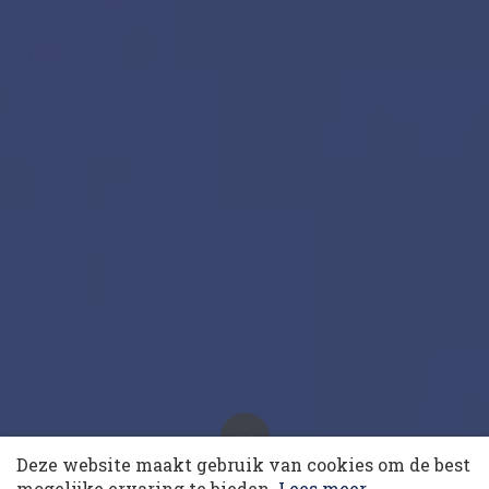
10 collega’s
Deze website maakt gebruik van cookies om de best
Vinted: ‘Wij lossen het
Korting op events
mogelijke ervaring te bieden.
Lees meer