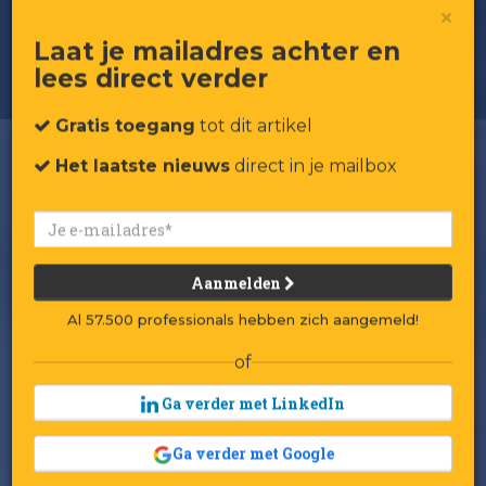
Dit is de hel: een pakketje ophalen
×
bij buurvrouw Nel
Laat je mailadres achter en
lees direct verder
Gratis toegang
tot dit artikel
Het laatste nieuws
direct in je mailbox
Aanmelden
Al 57.500 professionals hebben zich aangemeld!
of
Ga verder met LinkedIn
Ga verder met Google