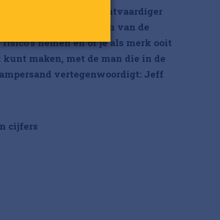
g – sterk voor een rechtvaardiger
esprek over het bewaken van de
 risico’s nemen en of je als merk ooit
 kunt maken, met de man die in de
mpersand vertegenwoordigt: Jeff
n cijfers