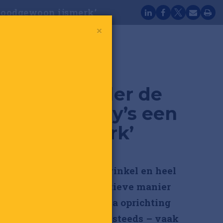
n doodgewoon ijsmerk’
×
erry's: ‘Zonder de
is Ben & Jerry’s een
woon ijsmerk’
rienden, een kleine ijswinkel en heel
ambitie om op een positieve manier
 te doen. Veertig jaar na oprichting
Ben & Jerry’s zich nog steeds – vaak