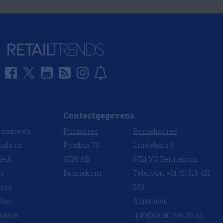
Contactgegevens
rmatie en
Postadres
Bezoekadres
nals in
Postbus 78
Lindelaan 8
iedt
6720 AB
6721 VC Bennekom
en
Bennekom
Telefoon: +31 (0) 318 431
erse
553
 het
Algemeen:
evante
info@retailtrends.nl