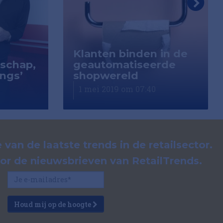
Klanten binden in de
rschap,
geautomatiseerde
ngs’
shopwereld
1 mei 2019 om 07:40
 van de laatste trends in de retailsector.
voor de nieuwsbrieven van RetailTrends.
Houd mij op de hoogte