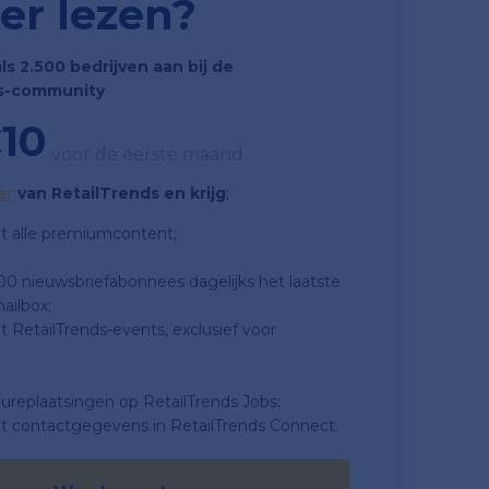
er lezen?
als 2.500 bedrijven aan bij de
s-community
10
voor de eerste maand
er
van RetailTrends en krijg
;
t alle premiumcontent;
500 nieuwsbriefabonnees dagelijks het laatste
ailbox;
 RetailTrends-events, exclusief voor
tureplaatsingen op RetailTrends Jobs;
t contactgegevens in RetailTrends Connect.