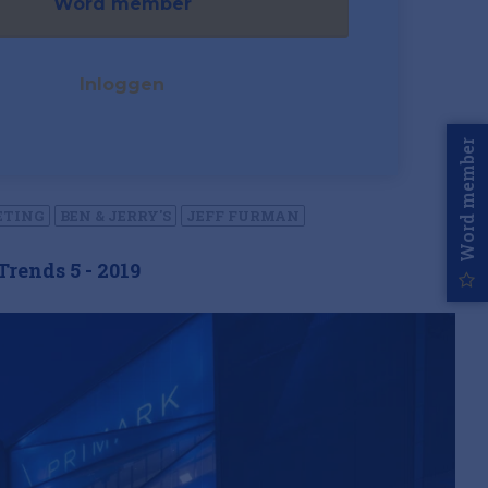
Word member
Inloggen
Word member
ETING
BEN & JERRY'S
JEFF FURMAN
rends 5 - 2019