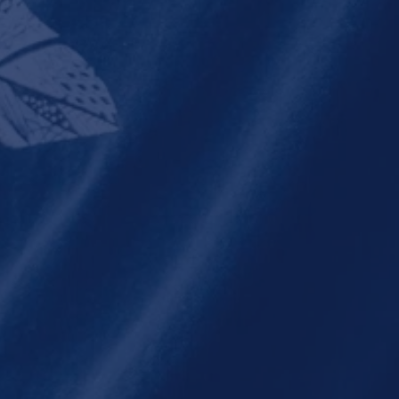
Col
5x de koop van je
mvo
leven
voo
1 mei 2019 om 07:20
1 me