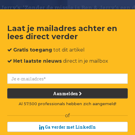
 Jerry's: ‘Zonder de missie is Ben & Jerry’s ee
Laat je mailadres achter en
lees direct verder
Gratis toegang
tot dit artikel
Ben & J
Het laatste nieuws
direct in je mailbox
missie 
doodge
Aanmelden
D
rie v
Al 57.500 professionals hebben zich aangemeld!
veel 
of
zaken
Ga verder met LinkedIn
maakt ijsmerk 