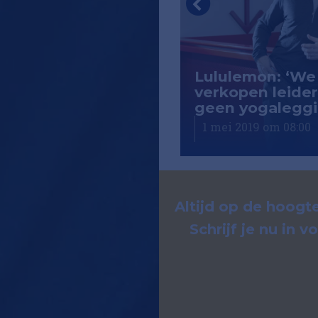
umn: Maak van
Lululemon: ‘We
 jouw unieke
verkopen leide
rdeel
geen yogaleggi
i 2019 om 07:10
1 mei 2019 om 08:00
Altijd op de hoogte
Schrijf je nu in 