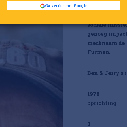
Ga verder met Google
met een knipoo
wereld. Een g
sociale missie,
genoeg impact
merknaam de a
Furman.
Ben & Jerry's i
1978
oprichting
3