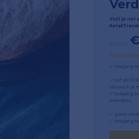
Verd
Sluit je net 
RetailTrend
€
Slechts
Word memb
✅ toegang to
✅ net als 57.
nieuws in je m
✅ toegang tot
members.
✅ gratis vaca
✅ toegang to