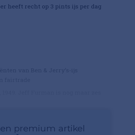
 heeft recht op 3 pints ijs per dag
iënten van Ben & Jerry’s-ijs
n fairtrade
 1949. Jeff Furman is nog maar zes
 een premium artikel