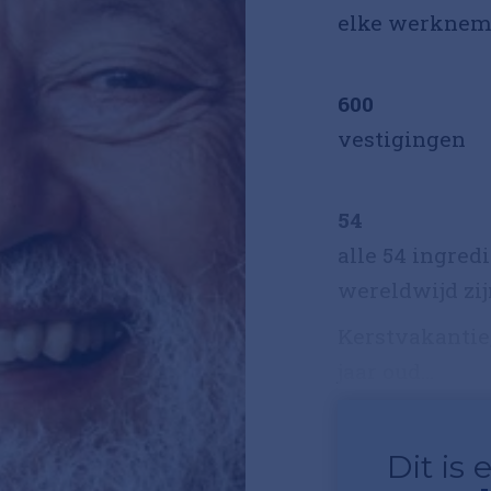
elke werknemer
600
vestigingen
54
alle 54 ingred
wereldwijd zij
Kerstvakantie,
jaar oud...
Dit is