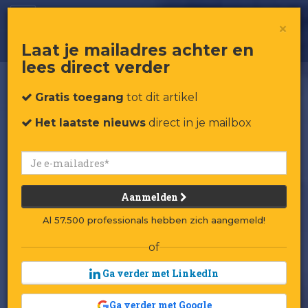
Zwart wit en alles ertussenin
×
Laat je mailadres achter en
lees direct verder
Gratis toegang
tot dit artikel
Het laatste nieuws
direct in je mailbox
Aanmelden
Al 57.500 professionals hebben zich aangemeld!
of
Ga verder met LinkedIn
Ga verder met Google