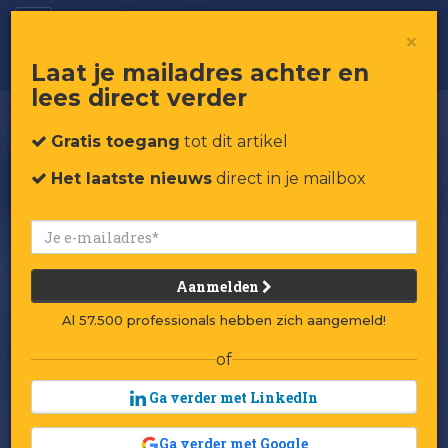
Sarenza, de Zalando van Frankrijk
×
Laat je mailadres achter en
lees direct verder
Gratis toegang
tot dit artikel
Het laatste nieuws
direct in je mailbox
Aanmelden
Al 57.500 professionals hebben zich aangemeld!
of
Ga verder met LinkedIn
Ga verder met Google