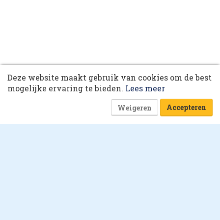
10 collega’s
16 februari 2021 om 13:56
Laatst gewijzigd: 16 februari 2021 om 14:31
Deze website maakt gebruik van cookies om de best
Korting op events
mogelijke ervaring te bieden.
Lees meer
5 minuten
Accepteren
Weigeren
Lieke van der Made en Henrico Pit
Waarom familiebedrijf
Deen na bijna 90 jaar
wordt verkocht