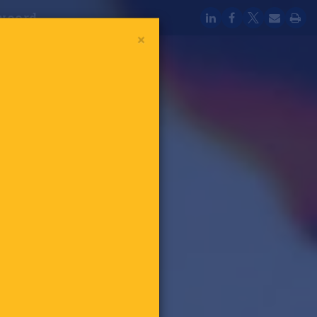
 woord
×