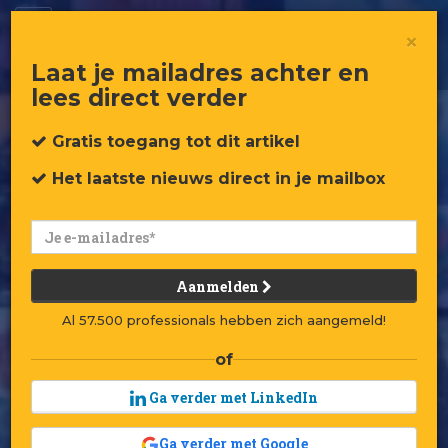
NFT, wat kun je ermee?
×
Laat je mailadres achter en
lees direct verder
Gratis toegang
tot dit artikel
Het laatste nieuws
direct in je mailbox
Aanmelden
Al 57.500 professionals hebben zich aangemeld!
of
Ga verder met LinkedIn
Ga verder met Google