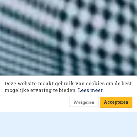
10 collega’s
Deze website maakt gebruik van cookies om de best
Word verliefd op het probleem
Korting op events
mogelijke ervaring te bieden.
Lees meer
van je klant
Accepteren
Weigeren
22 april 2022 om 09:00
7 minuten
Brandmanager versus e-