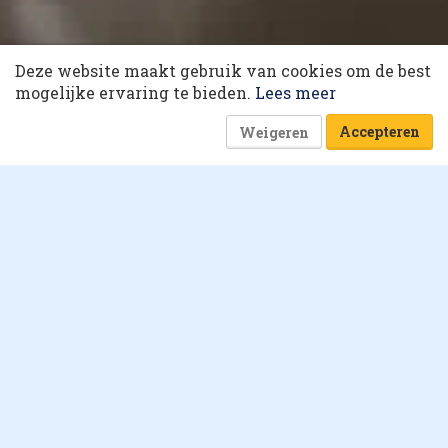
10 collega’s
Deze website maakt gebruik van cookies om de best
Korting op events
Shopping tomorrow
mogelijke ervaring te bieden.
Lees meer
Accepteren
Weigeren
22 april 2022 om 08:00
4 minuten
Laat je business groeien in
een omnichannel wereld
irgit Boing, Retail Performance Lead
B
Google, adviseert de grootste retailers in
Noord-Europa met een omnichannel