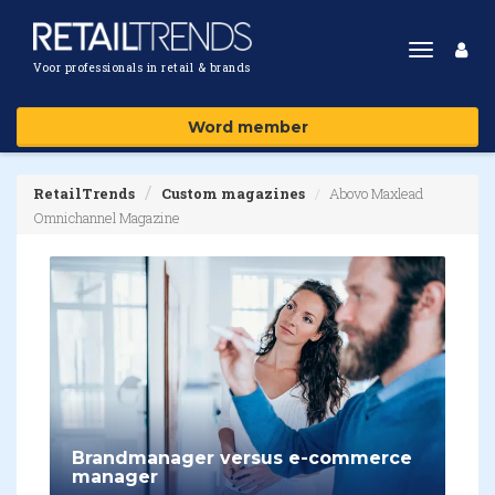
Toggle
Voor professionals in retail & brands
navigat
Word member
RetailTrends
Custom magazines
Abovo Maxlead
Omnichannel Magazine
Brandmanager versus e-commerce
manager