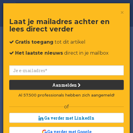
De nieuwe oude koers van HEMA
×
Laat je mailadres achter en
lees direct verder
Gratis toegang
tot dit artikel
Het laatste nieuws
direct in je mailbox
Aanmelden
Al 57.500 professionals hebben zich aangemeld!
of
Ga verder met LinkedIn
Ga verder met Google