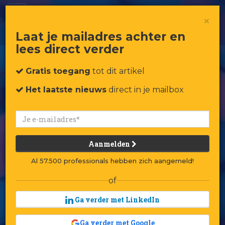
Youseum: hier wil je gezien worden
×
Laat je mailadres achter en
lees direct verder
Gratis toegang
tot dit artikel
Het laatste nieuws
direct in je mailbox
Aanmelden
Al 57.500 professionals hebben zich aangemeld!
of
Ga verder met LinkedIn
Ga verder met Google