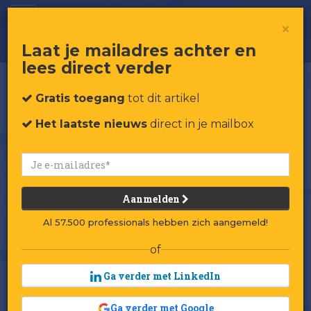
Wie is het gezicht achter JD.com?
×
Laat je mailadres achter en
lees direct verder
Gratis toegang
tot dit artikel
Het laatste nieuws
direct in je mailbox
Aanmelden
Al 57.500 professionals hebben zich aangemeld!
of
Ga verder met LinkedIn
Ga verder met Google