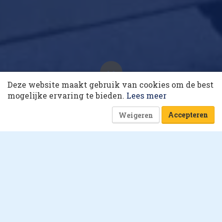
10 collega’s
Deze website maakt gebruik van cookies om de best
De do’s & don’ts van
Korting op events
mogelijke ervaring te bieden.
Lees meer
livecommerce
16 juni 2022 om 05:30
12 minuten
Accepteren
Weigeren
Esther Schaap
Wie is het gezicht achter
JD.com?