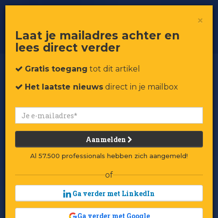
IKEA: ‘We ontdekken hoever we het
×
merk IKEA kunnen stretchen’
Laat je mailadres achter en
lees direct verder
Gratis toegang
tot dit artikel
Het laatste nieuws
direct in je mailbox
Aanmelden
Al 57.500 professionals hebben zich aangemeld!
of
Ga verder met LinkedIn
Ga verder met Google