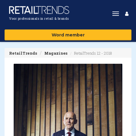
Toggle
Voor professionals in retail & brands
navigat
Word member
RetailTrends
Magazines
RetailTrends 12 - 2018