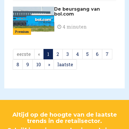
De beursgang van
bol.com
4 minuten
Premium
eerste
«
1
2
3
4
5
6
7
8
9
10
»
laatste
Altijd op de hoogte van de laatste
trends in de retailsector.