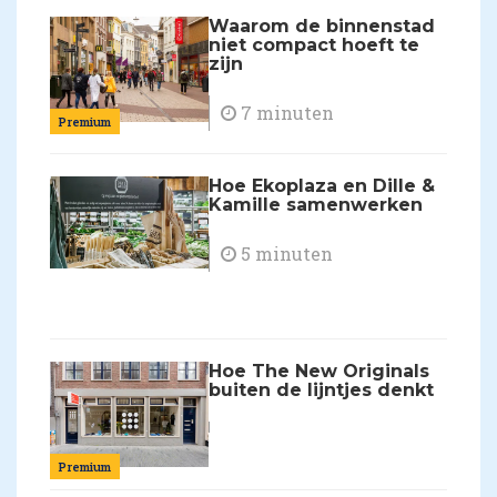
Waarom de binnenstad
niet compact hoeft te
zijn
7 minuten
Premium
Hoe Ekoplaza en Dille &
Kamille samenwerken
5 minuten
Hoe The New Originals
buiten de lijntjes denkt
Premium