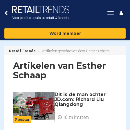
Toggle
Voor professionals in retail & brands
navigat
Word member
RetailTrends
Artikelen geschreven door Esther Schaap
Artikelen van Esther
Schaap
Dit is de man achter
JD.com: Richard Liu
Qiangdong
10 minuten
Premium