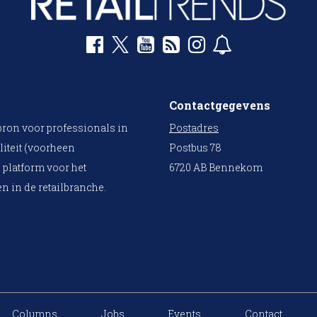
Contactgegevens
bron voor professionals in
Postadres
liteit (voorheen
Postbus 78
 platform voor het
6720 AB Bennekom
n in de retailbranche.
Columns
Jobs
Events
Contact