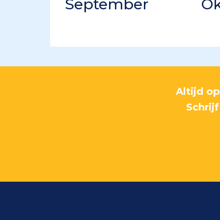
September
Ok
Altijd o
Schrij