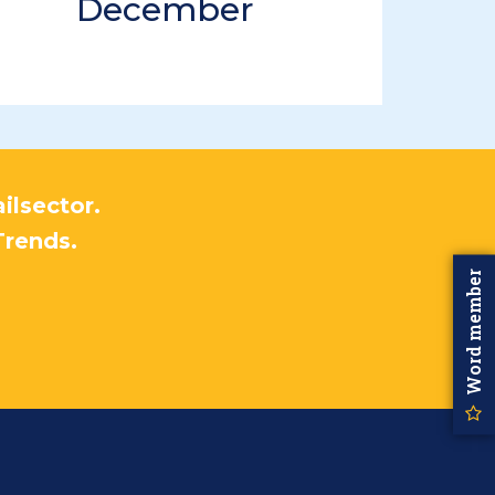
December
ilsector.
Trends.
Word member