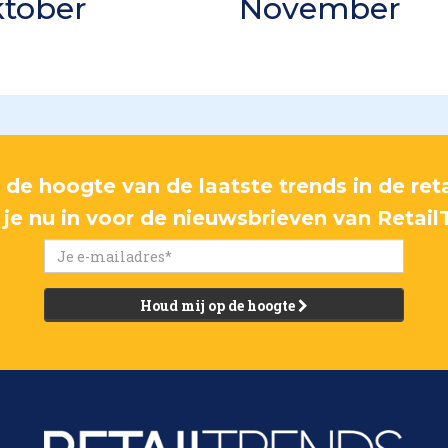
tober
November
p de hoogte van de laatste trends in de reta
f je nu in voor de nieuwsbrieven van Retail
Houd mij op de hoogte