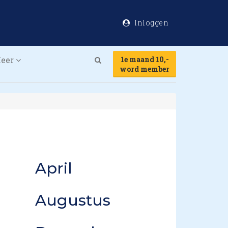
Inloggen
eer
1e maand 10,-
Search
word member
April
Augustus