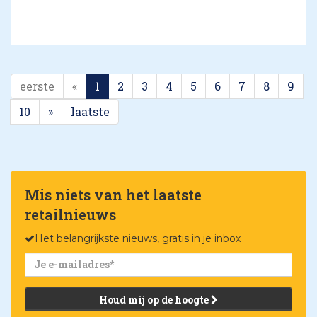
eerste
«
1
2
3
4
5
6
7
8
9
10
»
laatste
Mis niets van het laatste
retailnieuws
Het belangrijkste nieuws, gratis in je inbox
Houd mij op de hoogte