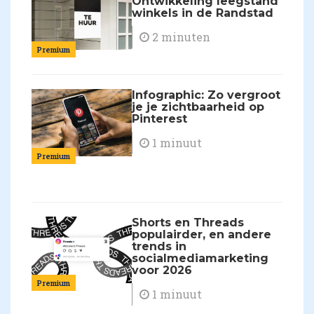
Ontwikkeling leegstand
winkels in de Randstad
2 minuten
Premium
Infographic: Zo vergroot
je je zichtbaarheid op
Pinterest
1 minuut
Premium
Shorts en Threads
populairder, en andere
trends in
socialmediamarketing
voor 2026
Premium
1 minuut