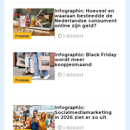
Infographic: Hoeveel en
waaraan besteedde de
Nederlandse consument
online zijn geld?
1 minuut
Premium
Infographic: Black Friday
wordt meer
koopjesmaand
1 minuut
Premium
Infographic:
Socialmediamarketing
in 2026 ziet er zo uit
1 minuut