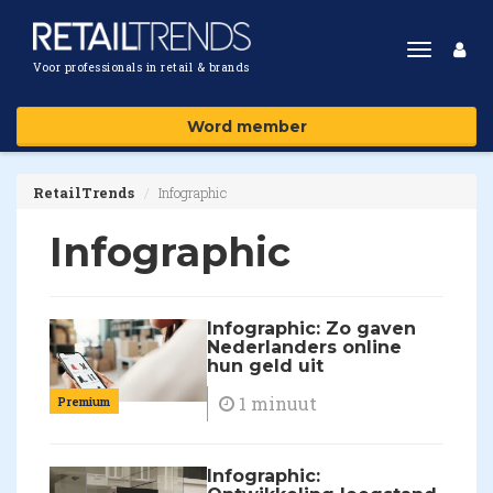
Toggle
Voor professionals in retail & brands
navigat
Word member
RetailTrends
Infographic
Infographic
Infographic: Zo gaven
Nederlanders online
hun geld uit
1 minuut
Premium
Infographic: