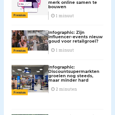
merk online samen te
bouwen
1 minuut
Premium
Infographic: Zijn
influencer-events nieuw
goud voor retailgroei?
1 minuut
Premium
Infographic:
Discountsupermarkten
groeien nog steeds,
maar minder hard
2 minuten
Premium