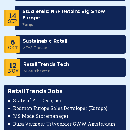
Studiereis: NRF Retail's Big Show
14
Europe
SEP
Parijs
6
Sustainable Retail
OKT
AFAS Theater
12
RetailTrends Tech
NOV
AFAS Theater
RetailTrends Jobs
State of Art Designer
Redman Europe Sales Developer (Europe)
MS Mode Storemanager
Dura Vermeer Uitvoerder GWW Amsterdam