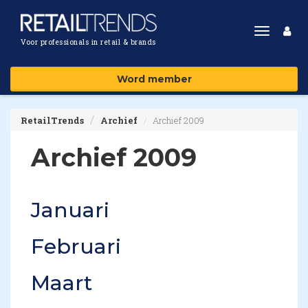
Toggle
Voor professionals in retail & brands
navigat
Word member
RetailTrends
Archief
Archief 2009
Archief 2009
Januari
Februari
Maart