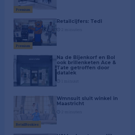
Premium
Retailcijfers: Tedi
2 minuten
Premium
Na de Bijenkorf en Bol
ook brillenketen Ace &
Tate getroffen door
datalek
1 minuut
Wmnsuit sluit winkel in
Maastricht
2 minuten
RetailRookies