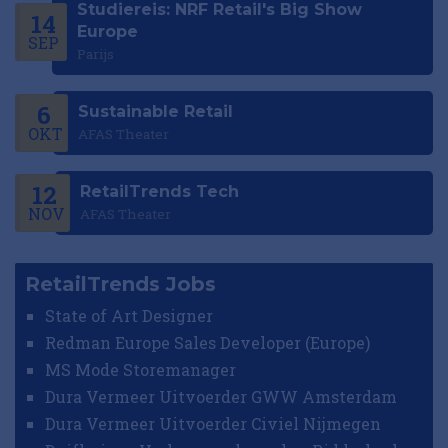
Studiereis: NRF Retail's Big Show
14
Europe
SEP
Parijs
6
Sustainable Retail
OKT
AFAS Theater
12
RetailTrends Tech
NOV
AFAS Theater
RetailTrends Jobs
State of Art Designer
Redman Europe Sales Developer (Europe)
MS Mode Storemanager
Dura Vermeer Uitvoerder GWW Amsterdam
Dura Vermeer Uitvoerder Civiel Nijmegen