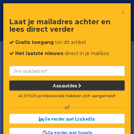
×
Toggle
Voor professionals in retail & brands
Laat je mailadres achter en
navigat
lees direct verder
Word member
Gratis toegang
tot dit artikel
Het laatste nieuws
direct in je mailbox
Aanmelden
Al 57.500 professionals hebben zich aangemeld!
of
Ga verder met LinkedIn
Ga verder met Google