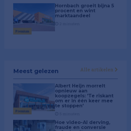
Hornbach groeit bijna 5
procent en wint
marktaandeel
2 minuten
Premium
Alle artikelen
Meest gelezen
Albert Heijn morrelt
opnieuw aan
koopzegels: 'Te riskant
om er in één keer mee
te stoppen'
Premium
5 minuten
Hoe video-AI derving,
fraude en conversie