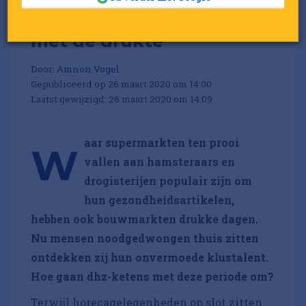
Zo gaan bouwmarkten om
met de drukte
Door:
Amnon Vogel
Gepubliceerd op 26 maart 2020 om 14:00
Laatst gewijzigd: 26 maart 2020 om 14:09
aar supermarkten ten prooi
W
vallen aan hamsteraars en
drogisterijen populair zijn om
hun gezondheidsartikelen,
hebben ook bouwmarkten drukke dagen.
Nu mensen noodgedwongen thuis zitten
ontdekken zij hun onvermoede klustalent.
Hoe gaan dhz-ketens met deze periode om?
Terwijl horecagelegenheden op slot zitten