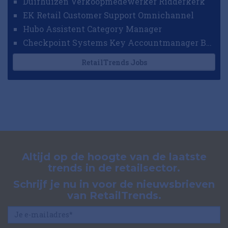
Duifhuizen Verkoopmedewerker Ridderkerk
EK Retail Customer Support Omnichannel
Hubo Assistent Category Manager
Checkpoint Systems Key Accountmanager Benelux
RetailTrends Jobs
Altijd op de hoogte van de laatste
trends in de retailsector.
Schrijf je nu in voor de nieuwsbrieven
van RetailTrends.