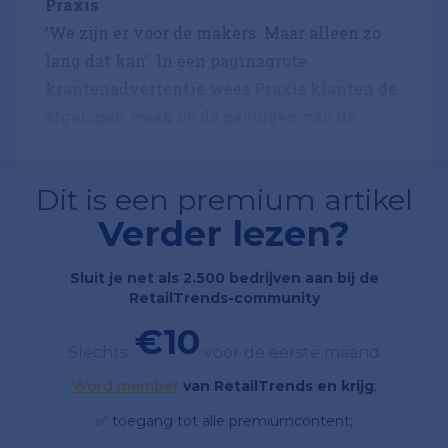
Praxis
‘We zijn er voor de makers. Maar alleen zo
lang dat kan’. In een paginagrote
krantenadvertentie wees Praxis klanten de
afgelopen week op de gevolgen van de
drukte....
Dit is een premium artikel
Verder lezen?
Sluit je net als 2.500 bedrijven aan bij de
RetailTrends-community
€10
Slechts
voor de eerste maand
Word member
van RetailTrends en krijg
;
✅ toegang tot alle premiumcontent;