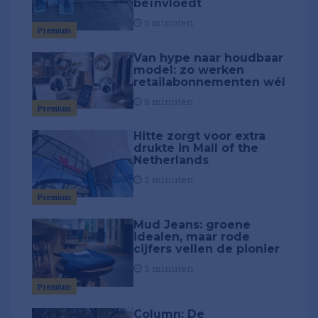
beïnvloedt
5 minuten
Premium
Van hype naar houdbaar
model: zo werken
retailabonnementen wél
8 minuten
Premium
Hitte zorgt voor extra
drukte in Mall of the
Netherlands
2 minuten
Premium
Mud Jeans: groene
idealen, maar rode
cijfers vellen de pionier
5 minuten
Premium
Column: De