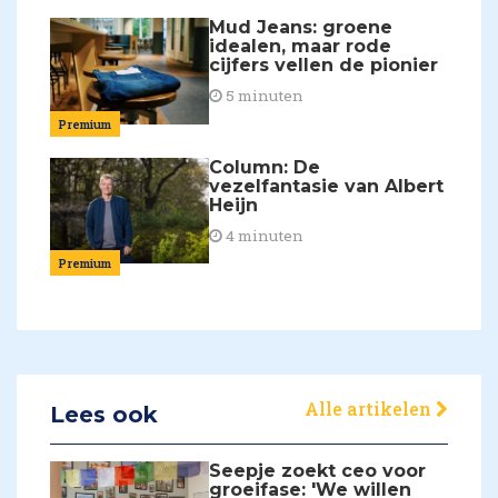
Mud Jeans: groene
idealen, maar rode
cijfers vellen de pionier
5 minuten
Premium
Column: De
vezelfantasie van Albert
Heijn
4 minuten
Premium
Alle artikelen
Lees ook
Seepje zoekt ceo voor
groeifase: 'We willen