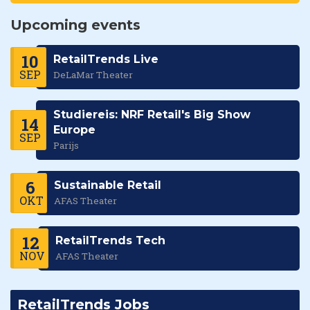
Upcoming events
10
RetailTrends Live
SEP
DeLaMar Theater
Studiereis: NRF Retail's Big Show
14
Europe
SEP
Parijs
6
Sustainable Retail
OKT
AFAS Theater
12
RetailTrends Tech
NOV
AFAS Theater
RetailTrends Jobs