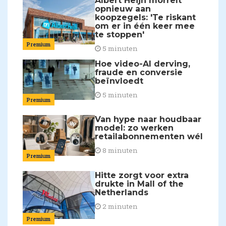
Albert Heijn morrelt
opnieuw aan
koopzegels: 'Te riskant
om er in één keer mee
te stoppen'
Premium
5 minuten
Hoe video-AI derving,
fraude en conversie
beïnvloedt
5 minuten
Premium
Van hype naar houdbaar
model: zo werken
retailabonnementen wél
8 minuten
Premium
Hitte zorgt voor extra
drukte in Mall of the
Netherlands
2 minuten
Premium