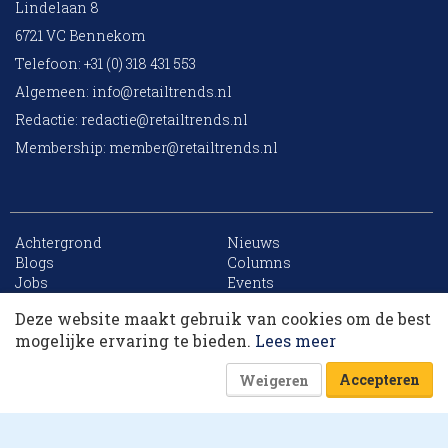
Lindelaan 8
6721 VC Bennekom
Telefoon: +31 (0) 318 431 553
Algemeen:
info@retailtrends.nl
Redactie:
redactie@retailtrends.nl
Membership:
member@retailtrends.nl
Achtergrond
Nieuws
Blogs
Columns
Jobs
Events
Contact
Word member
Deze website maakt gebruik van cookies om de best
Archief
Sitemap
Dit artikel krijg je cadeau. Lees alles van
mogelijke ervaring te bieden.
Lees meer
RetailTrends voor slechts € 10,- (eerste maand).
Accepteren
Weigeren
Word member
Of log in
Website is powered by