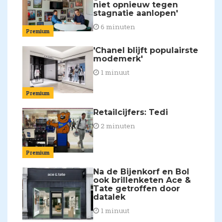
niet opnieuw tegen
stagnatie aanlopen'
6 minuten
Premium
'Chanel blijft populairste
modemerk'
1 minuut
Premium
Retailcijfers: Tedi
2 minuten
Premium
Na de Bijenkorf en Bol
ook brillenketen Ace &
Tate getroffen door
datalek
1 minuut