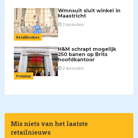
Wmnsuit sluit winkel in
Maastricht
2 minuten
RetailRookies
H&M schrapt mogelijk
250 banen op Brits
hoofdkantoor
2 minuten
Premium
Mis niets van het laatste
retailnieuws