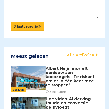
Plaats reactie
Alle artikelen
Meest gelezen
Albert Heijn morrelt
opnieuw aan
koopzegels: 'Te riskant
om er in één keer mee
te stoppen'
Premium
5 minuten
Hoe video-AI derving,
fraude en conversie
beïnvloedt