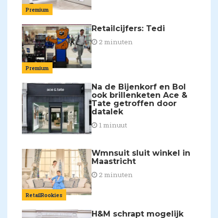
Premium
Retailcijfers: Tedi
2 minuten
Premium
Na de Bijenkorf en Bol
ook brillenketen Ace &
Tate getroffen door
datalek
1 minuut
Wmnsuit sluit winkel in
Maastricht
2 minuten
RetailRookies
H&M schrapt mogelijk