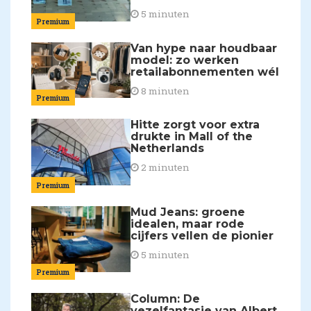
5 minuten
Premium
Van hype naar houdbaar
model: zo werken
retailabonnementen wél
8 minuten
Premium
Hitte zorgt voor extra
drukte in Mall of the
Netherlands
2 minuten
Premium
Mud Jeans: groene
idealen, maar rode
cijfers vellen de pionier
5 minuten
Premium
Column: De
vezelfantasie van Albert