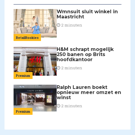
Wmnsuit sluit winkel in
Maastricht
2 minuten
RetailRookies
H&M schrapt mogelijk
250 banen op Brits
hoofdkantoor
2 minuten
Premium
Ralph Lauren boekt
opnieuw meer omzet en
winst
2 minuten
Premium