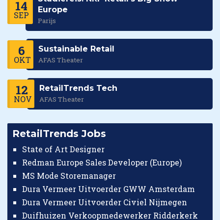
14
Europe
SEP
Parijs
6
Sustainable Retail
OKT
AFAS Theater
12
RetailTrends Tech
NOV
AFAS Theater
RetailTrends Jobs
State of Art Designer
Redman Europe Sales Developer (Europe)
MS Mode Storemanager
Dura Vermeer Uitvoerder GWW Amsterdam
Dura Vermeer Uitvoerder Civiel Nijmegen
Duifhuizen Verkoopmedewerker Ridderkerk