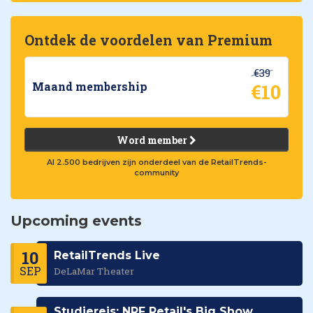
Ontdek de voordelen van Premium
€39
€10
Maand membership
Word member
Al 2.500 bedrijven zijn onderdeel van de RetailTrends-
community
Upcoming events
10
RetailTrends Live
SEP
DeLaMar Theater
Studiereis: NRF Retail's Big Show