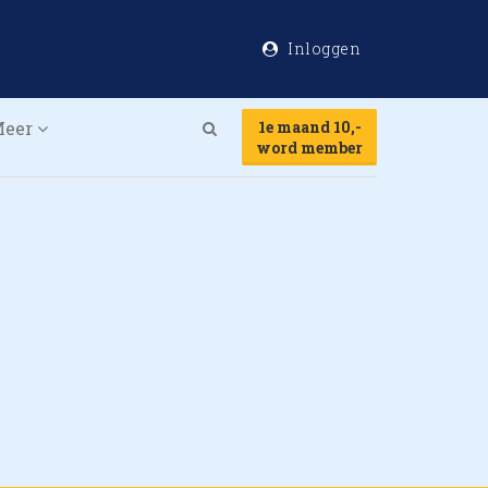
Inloggen
Meer
1e maand 10,-
Search
word member