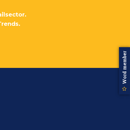
ilsector.
Trends.
Word member