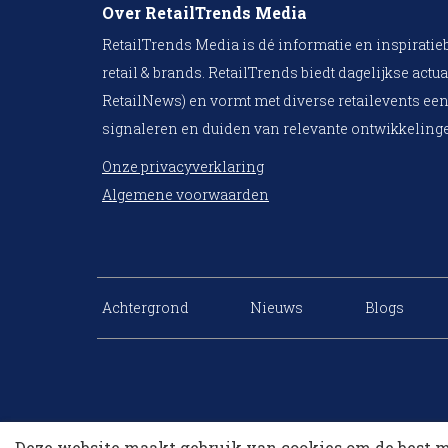
Over RetailTrends Media
RetailTrends Media is dé informatie en inspiratie
retail & brands. RetailTrends biedt dagelijkse actua
RetailNews) en vormt met diverse retailevents een
signaleren en duiden van relevante ontwikkelinge
Onze privacyverklaring
Algemene voorwaarden
Achtergrond
Nieuws
Blogs
Deze website maakt gebruik van cookies om de best m