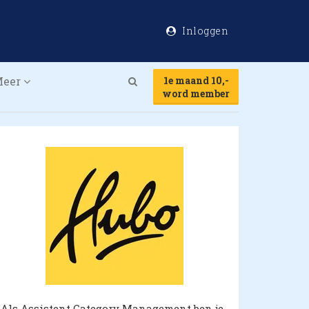
Inloggen
Meer
1e maand 10,-
Search
word member
Als Assistent Category Management ben je