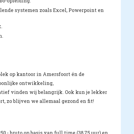
bo-opleiding.
llende systemen zoals Excel, Powerpoint en
k.
n.
plek op kantoor in Amersfoort én de
oonlijke ontwikkeling,
tief vinden wij belangrijk. Ook kun je lekker
, zo blijven we allemaal gezond en fit!
50,- bruto op basis van full time (38,75 uur) en