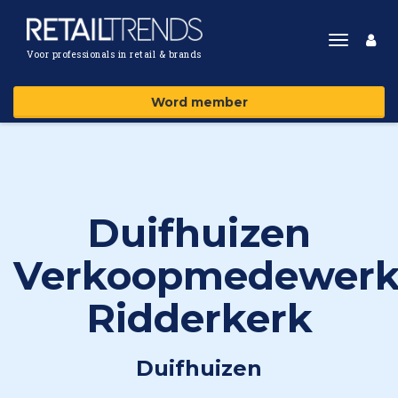
Toggle
Voor professionals in retail & brands
navigat
Word member
Duifhuizen
Verkoopmedewerk
Ridderkerk
Duifhuizen