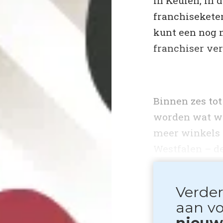
in Keulen, in
franchiseketen
kunt een nog 
franchiser ver
Binnen zes to
worden wat we
meer winkels v
Westfalen – de.
Verder
aan v
nieuws