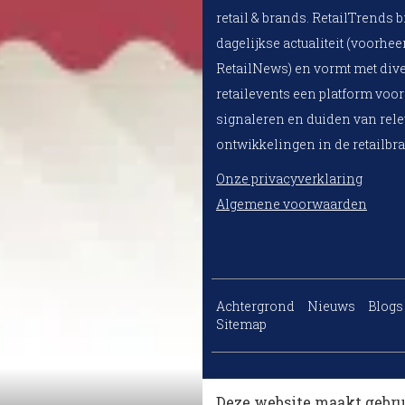
retail & brands. RetailTrends b
dagelijkse actualiteit (voorhe
RetailNews) en vormt met div
retailevents een platform voor
signaleren en duiden van rel
ontwikkelingen in de retailbr
Onze privacyverklaring
Algemene voorwaarden
Achtergrond
Nieuws
Blogs
Sitemap
Deze website maakt gebru