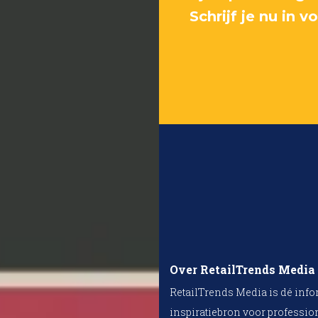
Schrijf je nu in 
Over RetailTrends Media
RetailTrends Media is dé info
inspiratiebron voor professio