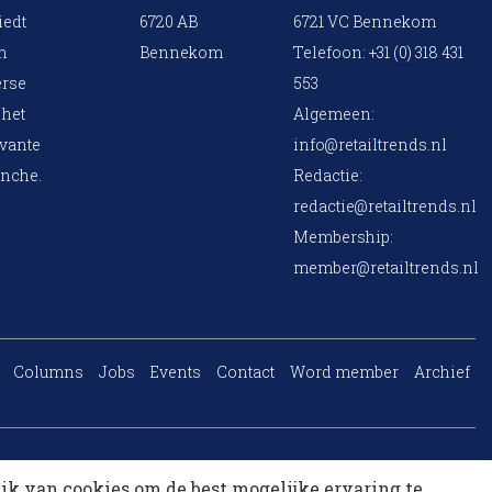
iedt
6720 AB
6721 VC Bennekom
en
Bennekom
Telefoon: +31 (0) 318 431
erse
553
 het
Algemeen:
evante
info@retailtrends.nl
anche.
Redactie:
redactie@retailtrends.nl
Membership:
member@retailtrends.nl
Columns
Jobs
Events
Contact
Word member
Archief
Website is powered by
ik van cookies om de best mogelijke ervaring te