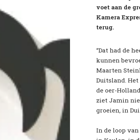
voet aan de gr
Kamera Express
terug.
“Dat had de he
kunnen bevroe
Maarten Stein
Duitsland. Het
de oer-Hollan
ziet Jamin ni
groeien, in Du
In de loop va