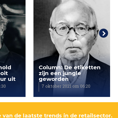
hold
Column: De etiketten
oit
zijn een jungle
ur uit
geworden
:30
7 oktober 2021 om 06:20
 van de laatste trends in de retailsector.