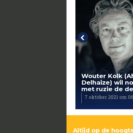
fie René Repko
te of Art): 'Mannen
egen me 's nachts
Wouter Kolk (A
en die ik niet
Delhaize) wil no
de'
met ruzie de de
tober 2021 om 04:10
7 oktober 2021 om 06
Altijd op de hoogte