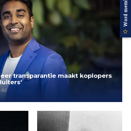
Word member
Meer transparantie maakt koplopers
uiters'
:40