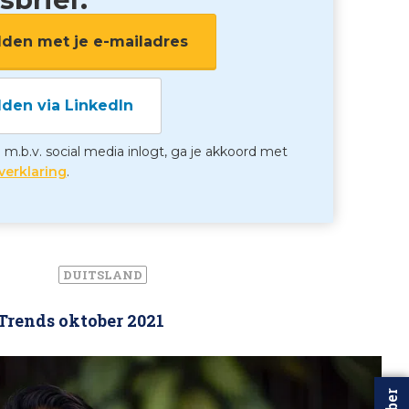
den met je e-mailadres
den via LinkedIn
m.b.v. social media inlogt, ga je akkoord met
verklaring
.
DUITSLAND
Trends oktober 2021