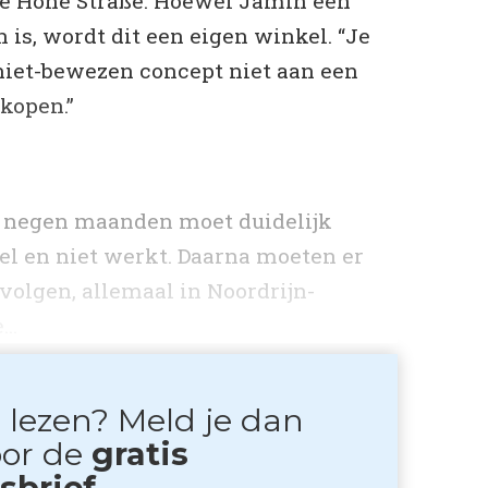
 de Hohe Straße. Hoewel Jamin een
 is, wordt dit een eigen winkel. “Je
niet-bewezen concept niet aan een
kopen.”
t negen maanden moet duidelijk
l en niet werkt. Daarna moeten er
olgen, allemaal in Noordrijn-
..
 lezen? Meld je dan
oor de
gratis
brief.