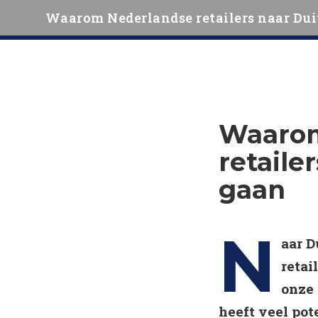
Waarom Nederlandse retailers naar Dui
Waarom
retaile
gaan
N
aar D
retai
onze 
heeft veel pot