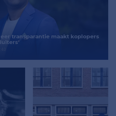
Meer transparantie maakt koplopers
uiters'
:40