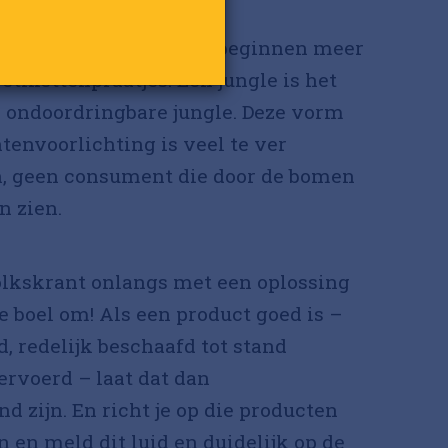
u zelf: er is toch geen beginnen meer
 etikettenpraatjes. Een jungle is het
 ondoordringbare jungle. Deze vorm
envoorlichting is veel te ver
, geen consument die door de bomen
n zien.
olkskrant onlangs met een oplossing
 boel om! Als een product goed is –
d, redelijk beschaafd tot stand
rvoerd – laat dat dan
d zijn. En richt je op die producten
n en meld dit luid en duidelijk op de