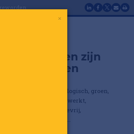
 geworden
×
 De etiketten zijn
ngle geworden
sch, ecologisch, bio-ecologisch, groen,
merk, fairtrade, eerlijk werkt,
aam, caloriearm, calorievrij,
tenvrij, vetarm, vetvrij…