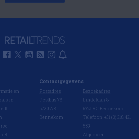
Contactgegevens
rmatie en
Postadres
Bezoekadres
nals in
Postbus 78
Lindelaan 8
iedt
6720 AB
6721 VC Bennekom
en
Bennekom
Telefoon: +31 (0) 318 431
erse
553
 het
Algemeen: