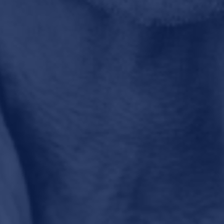
Sel
(Sta
Een T-shirt dat vijf
vro
wasbeurten meegaat
ding
kan niet meer
ken
7 oktober 2021 om 04:20
7 ok