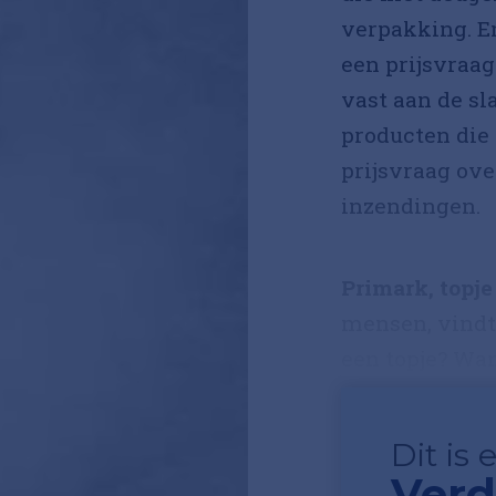
verpakking. En
een prijsvraa
vast aan de sl
producten die 
prijsvraag ove
inzendingen.
Primark, topje
mensen, vindt 
een topje? Want
Dit is
Verd