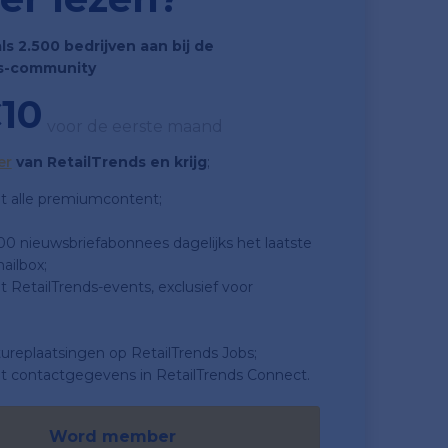
als 2.500 bedrijven aan bij de
s-community
10
voor de eerste maand
er
van RetailTrends en krijg
;
t alle premiumcontent;
500 nieuwsbriefabonnees dagelijks het laatste
ailbox;
 RetailTrends-events, exclusief voor
tureplaatsingen op RetailTrends Jobs;
t contactgegevens in RetailTrends Connect.
Word member