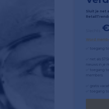
Sluit je net 
RetailTrend
€
Slechts
Word memb
✅ toegang to
✅ net als 57.
nieuws in je m
✅ toegang tot
members.
✅ gratis vaca
✅ toegang to