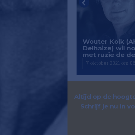
fie René Repko
te of Art): 'Mannen
egen me 's nachts
Wouter Kolk (A
en die ik niet
Delhaize) wil no
de'
met ruzie de de
tober 2021 om 04:10
7 oktober 2021 om 06
Altijd op de hoogte
Schrijf je nu in 