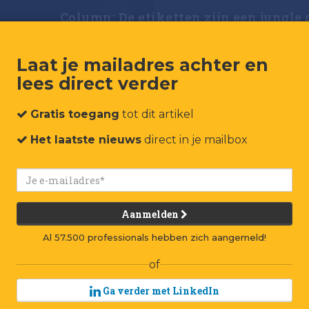
Column: De etiketten zijn een jungle
Laat je mailadres achter en
lees direct verder
Gratis toegang
tot dit artikel
Column:
Het laatste nieuws
direct in je mailbox
een ju
B
iologi
Aanmelden
groen
Al 57.500 professionals hebben zich aangemeld!
duurz
of
glutenarm, glu
Ga verder met LinkedIn