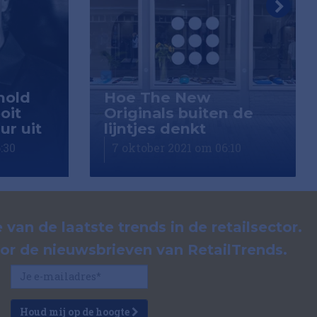
hold
Hoe The New
oit
Originals buiten de
ur uit
lijntjes denkt
:30
7 oktober 2021 om 06:10
 van de laatste trends in de retailsector.
voor de nieuwsbrieven van RetailTrends.
Houd mij op de hoogte