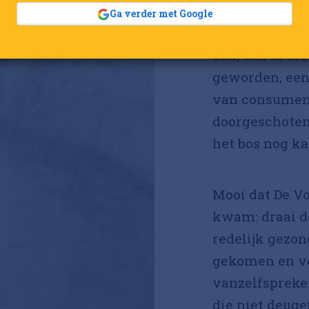
Ga verder met Google
Mensen, zeg no
aan, aan al die
geworden, een
van consument
doorgeschoten
het bos nog ka
Mooi dat De V
kwam: draai de
redelijk gezon
gekomen en ve
vanzelfspreken
die niet deuge