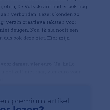
, oh ja, De Volkskrant had er ook nog
g aan verbonden. Lezers konden zo
ag: verzin creatieve teksten voor
niet deugen. Nou, ik sla nooit een
r, dus ook deze niet. Hier mijn
 voor dames, vier euro
. ‘Ja, hallo
u het zelf niet raar, vier euro voor
...
 een premium artikel
er lezen?