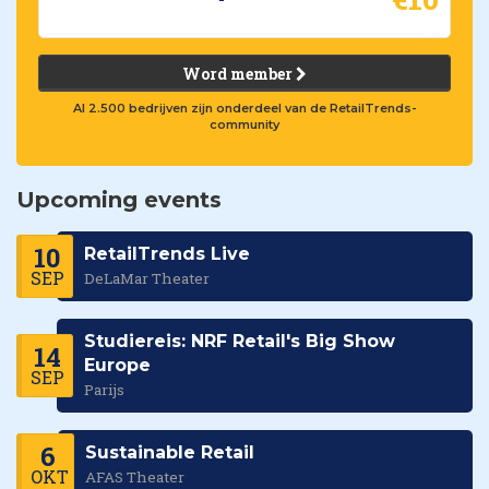
Word member
Al 2.500 bedrijven zijn onderdeel van de RetailTrends-
community
Upcoming events
10
RetailTrends Live
SEP
DeLaMar Theater
Studiereis: NRF Retail's Big Show
14
Europe
SEP
Parijs
6
Sustainable Retail
OKT
AFAS Theater