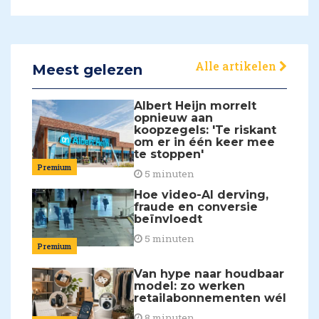
Alle artikelen
Meest gelezen
Albert Heijn morrelt
opnieuw aan
koopzegels: 'Te riskant
om er in één keer mee
te stoppen'
Premium
5 minuten
Hoe video-AI derving,
fraude en conversie
beïnvloedt
5 minuten
Premium
Van hype naar houdbaar
model: zo werken
retailabonnementen wél
8 minuten