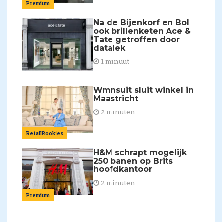
Premium
Na de Bijenkorf en Bol
ook brillenketen Ace &
Tate getroffen door
datalek
1 minuut
Wmnsuit sluit winkel in
Maastricht
2 minuten
RetailRookies
H&M schrapt mogelijk
250 banen op Brits
hoofdkantoor
2 minuten
Premium