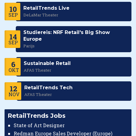
10
RetailTrends Live
SEP
DeLaMar Theater
Studiereis: NRF Retail's Big Show
14
Europe
SEP
Parijs
6
Sustainable Retail
OKT
AFAS Theater
12
RetailTrends Tech
NOV
AFAS Theater
RetailTrends Jobs
State of Art Designer
Redman Europe Sales Developer (Europe)