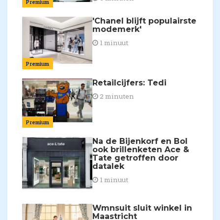
Premium
'Chanel blijft populairste
modemerk'
1 minuut
Premium
Retailcijfers: Tedi
2 minuten
Premium
Na de Bijenkorf en Bol
ook brillenketen Ace &
Tate getroffen door
datalek
1 minuut
Wmnsuit sluit winkel in
Maastricht