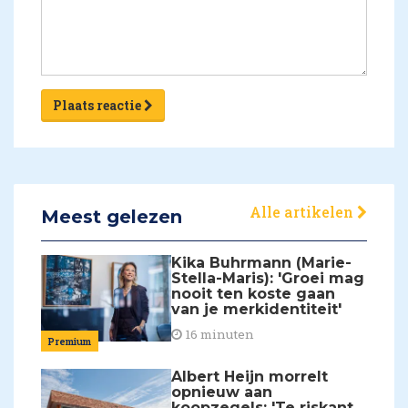
Plaats reactie
Alle artikelen
Meest gelezen
Kika Buhrmann (Marie-
Stella-Maris): 'Groei mag
nooit ten koste gaan
van je merkidentiteit'
16 minuten
Premium
Albert Heijn morrelt
opnieuw aan
koopzegels: 'Te riskant