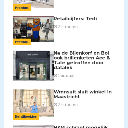
Premium
Retailcijfers: Tedi
2 minuten
Premium
Na de Bijenkorf en Bol
ook brillenketen Ace &
Tate getroffen door
datalek
1 minuut
Wmnsuit sluit winkel in
Maastricht
2 minuten
RetailRookies
H&M schrapt mogelijk