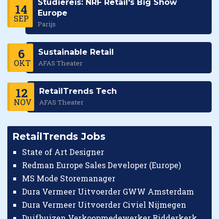
Studiereis: NRF Retail's Big Show
14
Europe
SEP
Parijs
6
Sustainable Retail
OKT
AFAS Theater
12
RetailTrends Tech
NOV
AFAS Theater
RetailTrends Jobs
State of Art Designer
Redman Europe Sales Developer (Europe)
MS Mode Storemanager
Dura Vermeer Uitvoerder GWW Amsterdam
Dura Vermeer Uitvoerder Civiel Nijmegen
Duifhuizen Verkoopmedewerker Ridderkerk