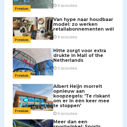
5 minuten
Premium
Van hype naar houdbaar
model: zo werken
retailabonnementen wél
8 minuten
Premium
Hitte zorgt voor extra
drukte in Mall of the
Netherlands
2 minuten
Premium
Albert Heijn morrelt
opnieuw aan
koopzegels: 'Te riskant
om er in één keer mee
te stoppen'
Premium
5 minuten
Meer dan een
sportwinkel: Sports