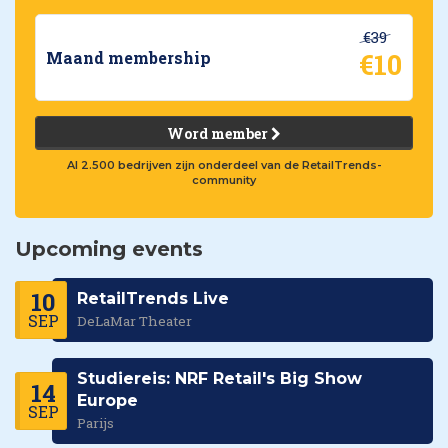
€39
€10
Maand membership
Word member
Al 2.500 bedrijven zijn onderdeel van de RetailTrends-
community
Upcoming events
10
RetailTrends Live
SEP
DeLaMar Theater
Studiereis: NRF Retail's Big Show
14
Europe
SEP
Parijs