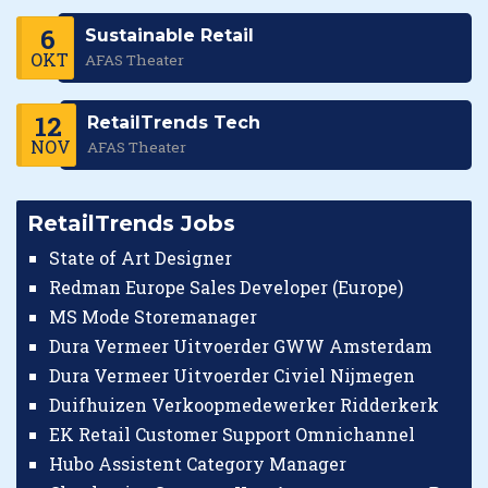
6
Sustainable Retail
OKT
AFAS Theater
12
RetailTrends Tech
NOV
AFAS Theater
RetailTrends Jobs
State of Art Designer
Redman Europe Sales Developer (Europe)
MS Mode Storemanager
Dura Vermeer Uitvoerder GWW Amsterdam
Dura Vermeer Uitvoerder Civiel Nijmegen
Duifhuizen Verkoopmedewerker Ridderkerk
EK Retail Customer Support Omnichannel
Hubo Assistent Category Manager