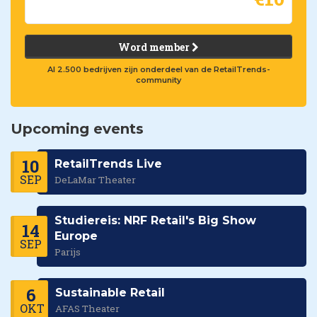
Word member
Al 2.500 bedrijven zijn onderdeel van de RetailTrends-
community
Upcoming events
10
RetailTrends Live
SEP
DeLaMar Theater
Studiereis: NRF Retail's Big Show
14
Europe
SEP
Parijs
6
Sustainable Retail
OKT
AFAS Theater