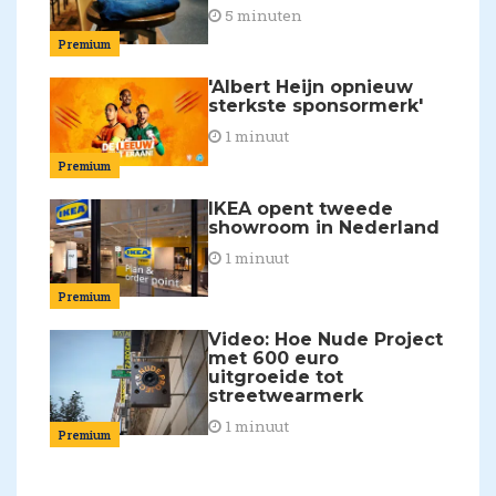
5 minuten
Premium
'Albert Heijn opnieuw
sterkste sponsormerk'
1 minuut
Premium
IKEA opent tweede
showroom in Nederland
1 minuut
Premium
Video: Hoe Nude Project
met 600 euro
uitgroeide tot
streetwearmerk
1 minuut
Premium