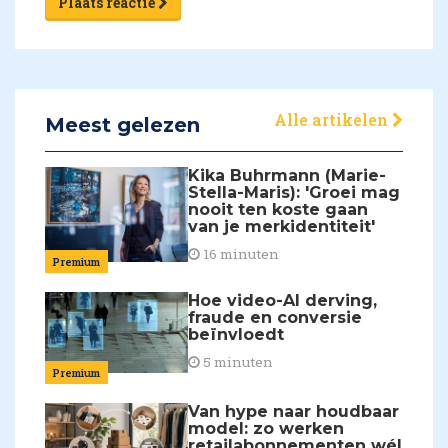
Plaats reactie
Alle artikelen
Meest gelezen
Kika Buhrmann (Marie-
Stella-Maris): 'Groei mag
nooit ten koste gaan
van je merkidentiteit'
16 minuten
Premium
Hoe video-AI derving,
fraude en conversie
beïnvloedt
5 minuten
Premium
Van hype naar houdbaar
model: zo werken
retailabonnementen wél