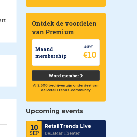
ert
Ontdek de voordelen
van Premium
€39
Maand
€10
membership
Word member
Al 2.500 bedrijven zijn onderdeel van
de RetailTrends-community
Upcoming events
10
RetailTrends Live
SEP
DeLaMar Theater