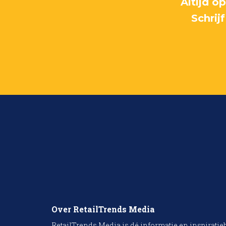
Altijd o
Schrij
Over RetailTrends Media
RetailTrends Media is dé informatie en inspiratie