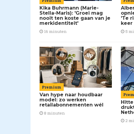
Premium
Pre
Kika Buhrmann (Marie-
Alber
Stella-Maris): 'Groei mag
opni
nooit ten koste gaan van je
'Te r
merkidentiteit'
keer
16 minuten
5 m
Premium
Van hype naar houdbaar
Pre
model: zo werken
Hitte
retailabonnementen wél
drukt
Neth
8 minuten
2 m