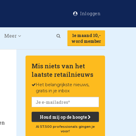
Inloggen
Meer
1e maand 10,-
Search
word member
Mis niets van het
laatste retailnieuws
Het belangrijkste nieuws,
gratis in je inbox
Houd mij op de hoogte
en
Al 57.500 professionals gingen je
voor!