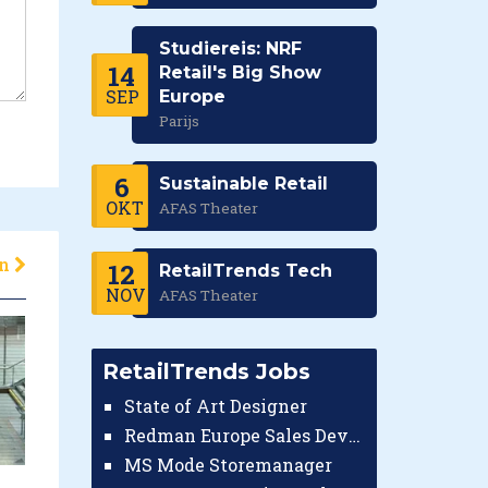
Studiereis: NRF
14
Retail's Big Show
SEP
Europe
Parijs
6
Sustainable Retail
OKT
AFAS Theater
en
12
RetailTrends Tech
NOV
AFAS Theater
RetailTrends Jobs
State of Art Designer
Redman Europe Sales Developer (Europe)
MS Mode Storemanager