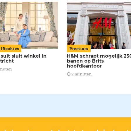
ilRookies
Premium
uit sluit winkel in
H&M schrapt mogelijk 25
tricht
banen op Brits
hoofdkantoor
inuten
2 minuten