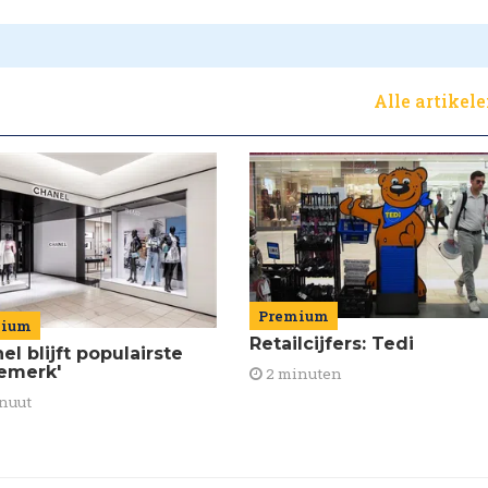
Alle artikel
Premium
mium
Retailcijfers: Tedi
el blijft populairste
emerk'
2 minuten
nuut