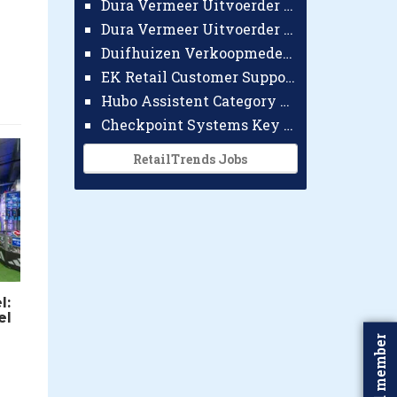
Dura Vermeer Uitvoerder GWW Amsterdam
Dura Vermeer Uitvoerder Civiel Nijmegen
Duifhuizen Verkoopmedewerker Ridderkerk
EK Retail Customer Support Omnichannel
Hubo Assistent Category Manager
Checkpoint Systems Key Accountmanager Benelux
RetailTrends Jobs
l:
el
Word member