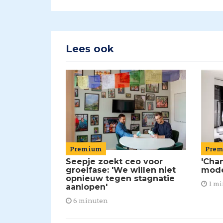
Lees ook
Premium
Pre
Seepje zoekt ceo voor
'Chan
groeifase: 'We willen niet
mod
opnieuw tegen stagnatie
1 mi
aanlopen'
6 minuten