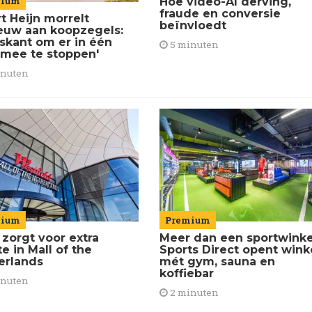
mium
Hoe video-AI derving,
fraude en conversie
t Heijn morrelt
beïnvloedt
euw aan koopzegels:
iskant om er in één
5 minuten
 mee te stoppen'
inuten
Premium
mium
Meer dan een sportwinke
 zorgt voor extra
Sports Direct opent wink
e in Mall of the
mét gym, sauna en
erlands
koffiebar
inuten
2 minuten