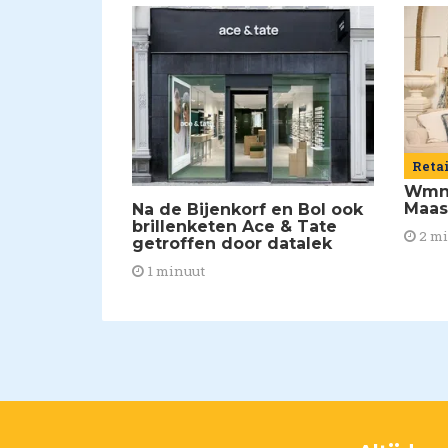
Reta
Wmns
Maas
Na de Bijenkorf en Bol ook
brillenketen Ace & Tate
2 m
getroffen door datalek
1 minuut