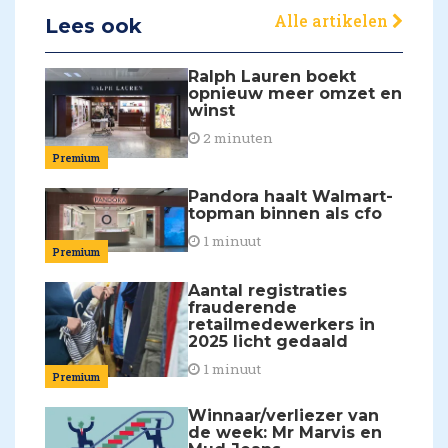
Alle artikelen
Lees ook
Ralph Lauren boekt
opnieuw meer omzet en
winst
2 minuten
Premium
Pandora haalt Walmart-
topman binnen als cfo
1 minuut
Premium
Aantal registraties
frauderende
retailmedewerkers in
2025 licht gedaald
1 minuut
Premium
Winnaar/verliezer van
de week: Mr Marvis en