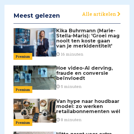
Alle artikelen
Meest gelezen
Kika Buhrmann (Marie-
Stella-Maris): 'Groei mag
nooit ten koste gaan
van je merkidentiteit'
16 minuten
Premium
Hoe video-AI derving,
fraude en conversie
beïnvloedt
5 minuten
Premium
Van hype naar houdbaar
model: zo werken
retailabonnementen wél
8 minuten
Premium