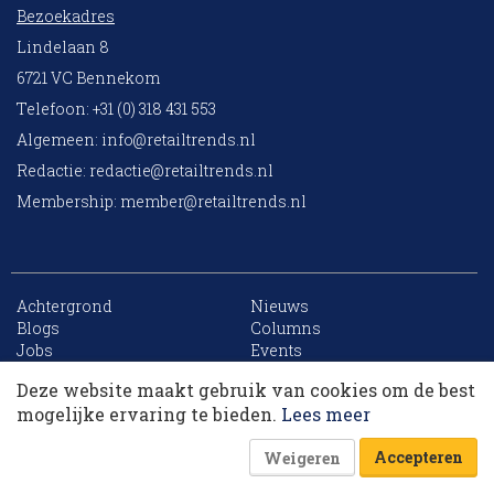
Bezoekadres
Lindelaan 8
6721 VC Bennekom
Telefoon: +31 (0) 318 431 553
Algemeen:
info@retailtrends.nl
Redactie:
redactie@retailtrends.nl
Membership:
member@retailtrends.nl
Achtergrond
Nieuws
10 collega’s
Blogs
Columns
Jobs
Events
Contact
Word member
Deze website maakt gebruik van cookies om de best
Archief
Sitemap
Korting op events
mogelijke ervaring te bieden.
Lees meer
Accepteren
Weigeren
Website is powered by