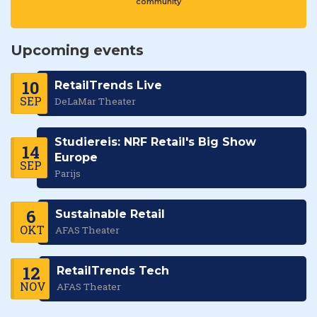
community
Upcoming events
10
RetailTrends Live
SEP
DeLaMar Theater
Studiereis: NRF Retail's Big Show
14
Europe
SEP
Parijs
6
Sustainable Retail
OKT
AFAS Theater
12
RetailTrends Tech
NOV
AFAS Theater