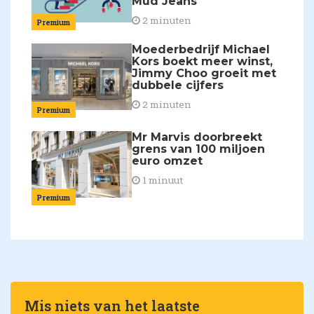
Mud Jeans
2 minuten
Premium
Moederbedrijf Michael
Kors boekt meer winst,
Jimmy Choo groeit met
dubbele cijfers
2 minuten
Premium
Mr Marvis doorbreekt
grens van 100 miljoen
euro omzet
1 minuut
Premium
Mis niets van het laatste